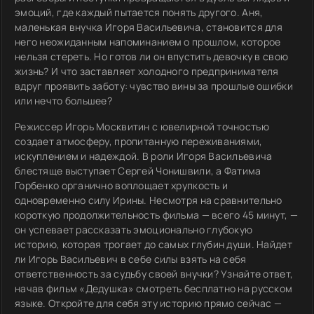
эмоций, где каждый пытается понять другого. Аня,
маленькая внучка Игоря Васильевича, становится для
него неожиданным напоминанием о прошлом, которое
нельзя стереть. Но готов ли он впустить девочку в свою
жизнь? И что заставляет холодного предпринимателя
вдруг проявить заботу: чувство вины за прошлые ошибки
или нечто большее?
Режиссер Игорь Москвитин с ювелирной точностью
создает атмосферу, пропитанную переживаниями,
искуплением и надеждой. В роли Игоря Васильевича
блестяще выступает Сергей Чонишвили, а Фатима
Горбенко органично воплощает хрупкость и
одновременно силу Ирины. Несмотря на сравнительно
короткую продолжительность фильма — всего 45 минут, —
он успевает рассказать эмоционально глубокую
историю, которая трогает до самых глубин души. Найдет
ли Игорь Васильевич в себе силы взять на себя
ответственность за судьбу своей внучки? Узнайте ответ,
начав фильм «Дедушка» смотреть бесплатно на русском
языке. Откройте для себя эту историю прямо сейчас —