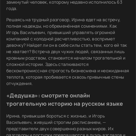
замкнутый человек, которому недавно исполнилось 63
года.
Решаясь на трудный разговор, Ирина едет на встречу,
полная надежды, но обременённая сомнениями. Как
Игорь Васильевич, привыкший управлять огромной
компанией с холодной расчетливостью, воспримет
девочку? Найдет ли он в себе силы стать тем, кого ей так
не хватает? Встреча двух чужих людей, связанных лишь
кровным родством, становится началом трогательной и
сложной истории. Здесь сталкиваются
бескомпромиссная строгость бизнесмена и неожиданная
теплота, которая пробивается сквозь привычные стены
отчуждения.
«Дедушка»: смотрите онлайн
трогательную историю на русском языке
Ирина, привыкшая бороться с жизнью, и Игорь
Васильевич, живущий строгим расписанием, —
представители двух совершенно разных миров. Их
разговоры и поступки превращаются в дуэль взглядов и