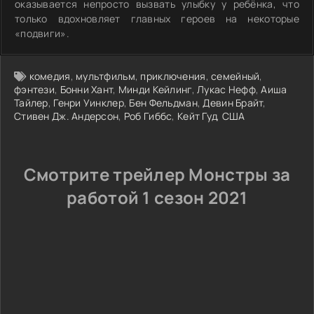
оказывается непросто вызвать улыбку у ребёнка, что
только вдохновляет главных героев на некоторые
«подвиги».
комедия
,
мультфильм
,
приключения
,
семейный
,
фэнтези
,
Бонни Хант
,
Минди Кейлинг
,
Лукас Нефф
,
Аиша
Тайлер
,
Генри Уинклер
,
Бен Фельдман
,
Девин Брайт
,
Стивен Дж. Андерсон
,
Роб Гиббс
,
Кейт Гуд
,
США
Смотрите трейлер Монстры за
работой 1 сезон 2021