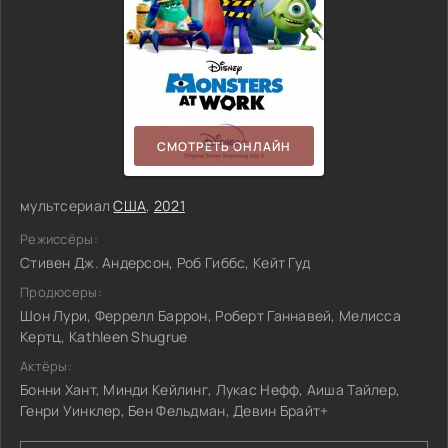
СМОТРЕТЬ ОНЛАЙН
мультсериал
США
,
2021
Режиссёры:
Стивен Дж. Андерсон, Роб Гиббс, Кейт Гуд
Продюсеры:
Шон Лури, Феррелл Баррон, Роберт Ганнавей, Мелисса
Кертц, Kathleen Shugrue
Актёры:
Бонни Хант, Минди Кейлинг, Лукас Нефф, Аиша Тайлер,
Генри Уинклер, Бен Фельдман, Девин Брайт+