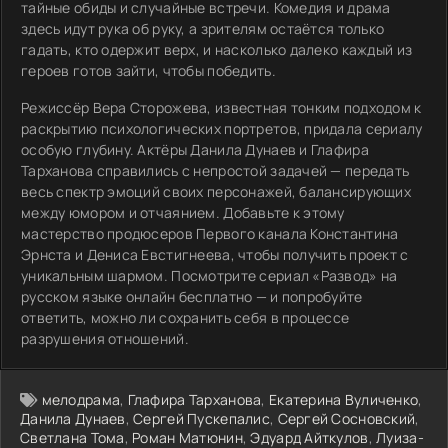
тайные обиды и случайные встречи. Комедия и драма
здесь идут рука об руку, а зрителям остаётся только
гадать, кто одержит верх, и насколько далеко каждый из
героев готов зайти, чтобы победить.
Режиссёр Вера Сторожева, известная тонким подходом к
раскрытию психологических портретов, придала сериалу
особую глубину. Актёры Данила Дунаев и Глафира
Тарханова справились с непростой задачей — передать
весь спектр эмоций своих персонажей, балансирующих
между юмором и отчаянием. Добавьте к этому
мастерство продюсеров Первого канала Константина
Эрнста и Дениса Евстигнеева, чтобы получить проект с
уникальным шармом. Посмотрите сериал «Развод» на
русском языке онлайн бесплатно — и попробуйте
ответить, можно ли сохранить себя в процессе
разрушения отношений.
мелодрама
,
Глафира Тарханова
,
Екатерина Вуличенко
,
Данила Дунаев
,
Сергей Пускепалис
,
Сергей Сосновский
,
Светлана Тома
,
Роман Матюнин
,
Эдуард Айткулов
,
Луиза-