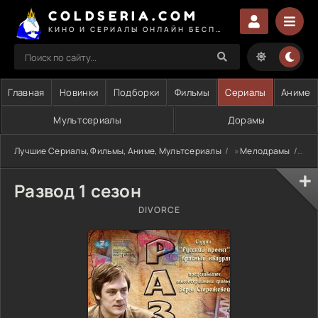
COLDSERIA.COM
КИНО И СЕРИАЛЫ ОНЛАЙН БЕСПЛАТНО
Главная
Новинки
Подборки
Фильмы
Сериалы
Аниме
Мультсериалы
Дорамы
Лучшие Сериалы, Фильмы, Аниме, Мультсериалы
»
Мелодрамы
» Р
Развод 1 сезон
DIVORCE