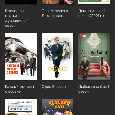
Последняя
Перестрелка в
Дом на месяц 1
статья
Локандвале
сезон (2021 г.)
журналиста 1
сезон
Каждый мечтает
Офис 9 сезон
Любовь и слёзы 1
о собаке
сезон