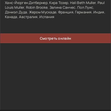
Ханс-Йюрген Дитбернер
,
Кира Тозер
,
Hali Beth Muller
,
Paul
Louis Muller
,
Robin Brooke
,
Залина Санчес
,
Пол Луис
,
Дэниэл Дуда
,
Жером Мускаде
,
Франция
,
Германия
,
Индия
,
Канада
,
Австралия
,
Испания
Смотреть онлайн