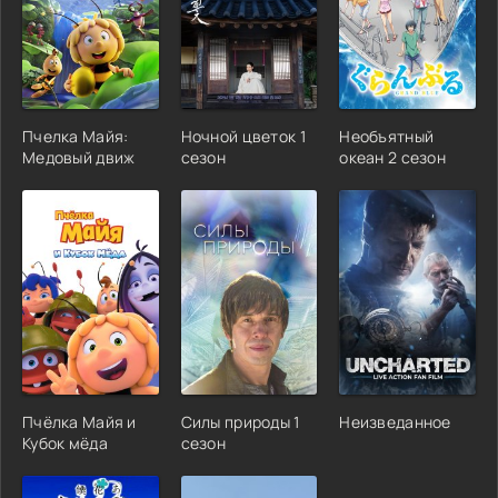
Пчелка Майя:
Ночной цветок 1
Необъятный
Медовый движ
сезон
океан 2 сезон
Пчёлка Майя и
Силы природы 1
Неизведанное
Кубок мёда
сезон