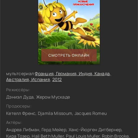
СМОТРЕТЬ ОНЛАЙН
мультсериал
Франция, Германия, Индия, Канада,
Австралия, Испания
,
2012
Режиссёры:
Дэниэл Дуда, Жером Мускаде
Продюсеры:
Кетелл Френс, Djamila Missoum, Jacques Romeu
Актёры:
Андреа Либман, Герд Мейер, Ханс-Йюрген Дитбернер,
Кира Тозер, Hali Beth Muller, Paul Louis Muller, Robin Brooke,