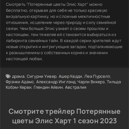
Смотреть "Потерянные цветы Элис Харт" можно
бесплатно, открывая для себя не только красивую
визуальную картинку, но и сложные межличностные
отношения, исцеление через природу и силу семейной
связи. Чем больше Элис узнает о своем прошлом и
настоящем, тем тяжелее ей становится выбираться из
лабиринта семейных тайн. В каждой серии зрителей ждут
новые открытия и интригующие загадки, подталкивающие
к размышлениям о собственных корнях и значении
настоящей любви.
драма
,
Сигурни Уивер
,
Ашер Кедди
,
Леа Пурселл
,
Фрэнки Адамс
,
Александр Инглэнд
,
Чарли Викерз
,
Тильда
Кобэм-Херви
,
Глендин Айвин
,
Австралия
Смотрите трейлер Потерянные
цветы Элис Харт 1 сезон 2023