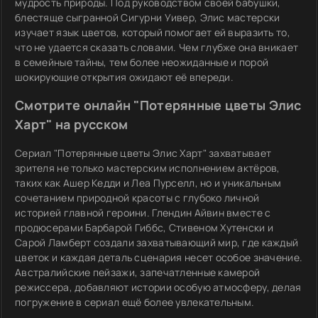
мудрость природы. Под руководством своей бабушки,
блестяще сыгранной Сигурни Уивер, Элис мастерски
изучает язык цветов, который помогает ей выразить то,
что не удается сказать словами. Чем глубже она вникает
в семейные тайны, тем более неожиданные и порой
шокирующие открытия ожидают её впереди.
Смотрите онлайн "Потерянные цветы Элис
Харт" на русском
Сериал "Потерянные цветы Элис Харт" захватывает
зрителя не только мастерским исполнением актёров,
таких как Ашер Кедди и Леа Пурселл, но и уникальным
сочетанием природной красоты с глубоко личной
историей главной героини. Глендин Айвин вместе с
продюсерами Барбарой Гиббс, Стивеном Хутенски и
Сарой Ламберт создали захватывающий мир, где каждый
цветок и каждая деталь сценария несет особое значение.
Австралийские пейзажи, запечатленные камерой
режиссера, добавляют истории особую атмосферу, делая
погружение в сериал ещё более увлекательным.