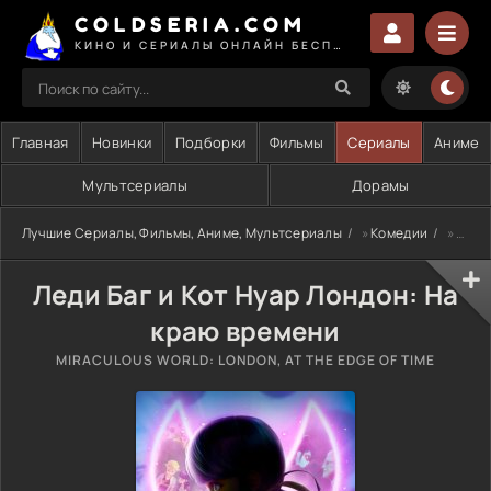
COLDSERIA.COM
КИНО И СЕРИАЛЫ ОНЛАЙН БЕСПЛАТНО
Главная
Новинки
Подборки
Фильмы
Сериалы
Аниме
Мультсериалы
Дорамы
Лучшие Сериалы, Фильмы, Аниме, Мультсериалы
»
Комедии
» Леди Баг и Кот Нуар Лондон: На краю времени
Леди Баг и Кот Нуар Лондон: На
краю времени
MIRACULOUS WORLD: LONDON, AT THE EDGE OF TIME