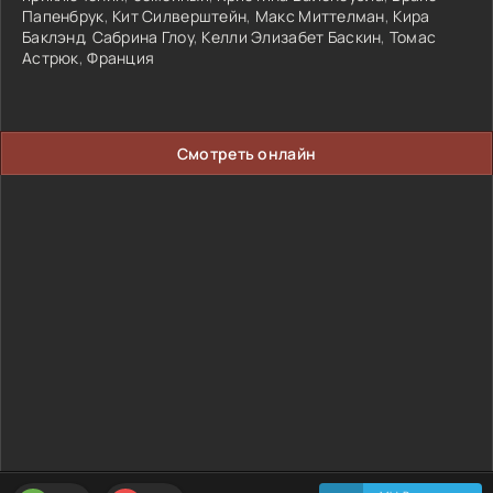
Папенбрук
,
Кит Силверштейн
,
Макс Миттелман
,
Кира
Баклэнд
,
Сабрина Глоу
,
Келли Элизабет Баскин
,
Томас
Астрюк
,
Франция
Смотреть онлайн