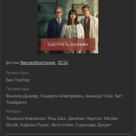
СМОТРЕТЬ ОНЛАЙН
фильм
Великобритания
,
2024
Режиссёры:
Бен Тэйлор
Продюсеры:
Финола Двайер, Камерон МакКрекен, Аманда Пози, Бет
Тимбрелл
Актёры:
Томасин Маккензи, Риш Шах, Джеймс Нортон, Nikolay
Shulik, Адриан Лукис, Билл Найи, Суриндер Духра+