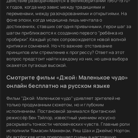
Действие разворачивается в Великобритании 1960-1970-
х годов, когда мир завис между традициями и
переменами, между разочарованиями и открытиями. На
фоне эпохи, когда медицина лишь мечтала о
достижениях, ставших сегодня привычными, герои шаг за
шагом приближаются к созданию первого "ребёнка из
пробирки". Каждый успех сопровождается новой волной
критики и сомнений. Но что важнее: отстаивание
принципов или стремление к прогрессу? Ответ на этот
вопрос предстоит найти каждому из них, но цена выбора
окажется пугающе высокой.
Смотрите фильм «Джой: Маленькое чудо»
онлайн бесплатно на русском языке
Фильм "Джой: Маленькое чудо" удивляет зрителей не
только продуманным сюжетом, но и глубоким
исполнением. Постановкой занимался британский
режиссёр Бен Тэйлор, известный умением искусно
раскрывать тонкости человеческих чувств. Главные роли
исполнили Томасин Маккензи, Риш Шах и Джеймс Нортон.
Их актёрская игра превращает сцены в настоящую