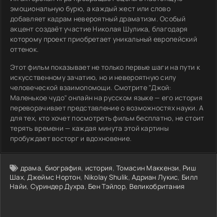
эмоциональную бурю, а каждый жест или слово
добавляет кадрам невероятный драматизм. Особый
акцент создаёт участие Николая Шулика, благодаря
которому проект приобретает уникальный европейский
оттенок.
Этот фильм показывает не только первые шаги на пути к
искусственному зачатию, но и невероятную силу
человеческой взаимопомощи. Смотрите "Джой:
Маленькое чудо" онлайн на русском языке — его история
переворачивает представление о возможностях науки. А
для тех, кто хочет посмотреть фильм бесплатно, не стоит
терять времени — каждая минута этой картины
пробуждает восторг и вдохновение.
драма
,
биография
,
история
,
Томасин Маккензи
,
Риш
Шах
,
Джеймс Нортон
,
Nikolay Shulik
,
Адриан Лукис
,
Билл
Найи
,
Суриндер Духра
,
Бен Тэйлор
,
Великобритания