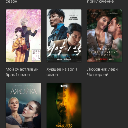
сезон
приключение
Мой счастливый
Худшее из зол 1
Любовник леди
брак 1 сезон
сезон
Чаттерлей