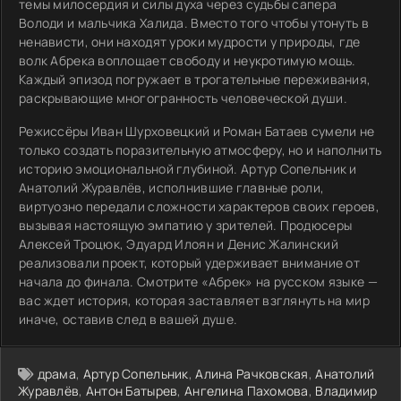
темы милосердия и силы духа через судьбы сапера
Володи и мальчика Халида. Вместо того чтобы утонуть в
ненависти, они находят уроки мудрости у природы, где
волк Абрека воплощает свободу и неукротимую мощь.
Каждый эпизод погружает в трогательные переживания,
раскрывающие многогранность человеческой души.
Режиссёры Иван Шурховецкий и Роман Батаев сумели не
только создать поразительную атмосферу, но и наполнить
историю эмоциональной глубиной. Артур Сопельник и
Анатолий Журавлёв, исполнившие главные роли,
виртуозно передали сложности характеров своих героев,
вызывая настоящую эмпатию у зрителей. Продюсеры
Алексей Троцюк, Эдуард Илоян и Денис Жалинский
реализовали проект, который удерживает внимание от
начала до финала. Смотрите «Абрек» на русском языке —
вас ждет история, которая заставляет взглянуть на мир
иначе, оставив след в вашей душе.
драма
,
Артур Сопельник
,
Алина Рачковская
,
Анатолий
Журавлёв
,
Антон Батырев
,
Ангелина Пахомова
,
Владимир