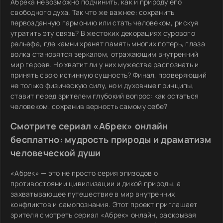
Абрека невозможно подчинить, как и природу его
свободного духа. Так что же важнее: сохранить
первозданную гармонию или стать человеком, рискуя
утратить эту связь? В жестоких декорациях сурового
рельефа, где камни хранят память многих потерь, глаза
волка становятся зеркалом, отражающим внутренний
мир героев. Но хватит ли у них мужества распознать и
принять свою истинную сущность? Финал, проверяющий
не только физическую силу, но и духовные принципы,
ставит перед зрителем глубокий вопрос: как остаться
человеком, сохранив верность самому себе?
Смотрите сериал «Абрек» онлайн
бесплатно: мудрость природы и драматизм
человеческой души
«Абрек» — это не просто серия эпизодов о
противостоянии цивилизации и дикой природы, а
захватывающее путешествие в мир внутренних
конфликтов и самопознания. Этот проект приглашает
зрителя смотреть сериал «Абрек» онлайн, раскрывая