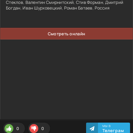
Стеклов
,
Валентин Смирнитский
,
Стив Форман
,
Дмитрий
Богдан
,
Иван Шурховецкий
,
Роман Батаев
,
Россия
Смотреть онлайн
МЫ В
0
0
Телеграм