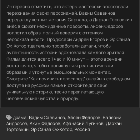
Интересно отметить, что актёры мастерски воссоздали
переживания своих персонажей. Вадим Саввинов
передал душевные метания Сарыала, а Дархан Торговкин
внёс в сюжет неожиданные повороты. Айсен Федоров
воплотил образ, полный доверия с оттенком
недосказанности. Продюсеры Андрей Егоров и Эр Санаа
Ох-Хотор тщательно проработали детали, чтобы
аутентичность истории вдохновляла каждого зрителя.
Фильм длится всего 1 час и 10 минут — этого времени
достаточно, чтобы проникнуться реалистичными
образами и утонуть в эмоциональных моментах.
Смотрите "Как починить велосипед" онлайн в свободном
доступе на русском языке и откройте для себя
уникальную историю, тесно переплетающую
человеческие чувства и природу.
драма
,
Вадим Саввинов
,
Айсен Федоров
,
Валерий
Андросов
,
Аким Федоров
,
Афанасий Лугинов
,
Дархан
Торговкин
,
Эр Санаа Ох-Хотор
,
Россия