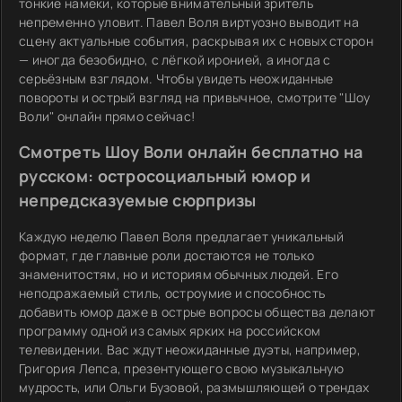
тонкие намёки, которые внимательный зритель
непременно уловит. Павел Воля виртуозно выводит на
сцену актуальные события, раскрывая их с новых сторон
— иногда безобидно, с лёгкой иронией, а иногда с
серьёзным взглядом. Чтобы увидеть неожиданные
повороты и острый взгляд на привычное, смотрите "Шоу
Воли" онлайн прямо сейчас!
Смотреть Шоу Воли онлайн бесплатно на
русском: остросоциальный юмор и
непредсказуемые сюрпризы
Каждую неделю Павел Воля предлагает уникальный
формат, где главные роли достаются не только
знаменитостям, но и историям обычных людей. Его
неподражаемый стиль, остроумие и способность
добавить юмор даже в острые вопросы общества делают
программу одной из самых ярких на российском
телевидении. Вас ждут неожиданные дуэты, например,
Григория Лепса, презентующего свою музыкальную
мудрость, или Ольги Бузовой, размышляющей о трендах