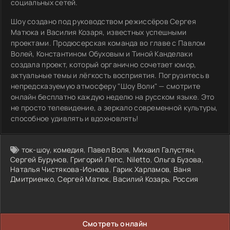
социальных сетей.
Шоу создано под руководством режиссёров Сергея
Матюка и Василия Козаря, известных успешными
проектами. Продюсерская команда во главе с Павлом
Волей, Константином Обуховым и Тиной Канделаки
создала проект, который органично сочетает юмор,
актуальные темы и лёгкость восприятия. Погрузитесь в
непредсказуемую атмосферу "Шоу Воли" — смотрите
онлайн бесплатно каждую неделю на русском языке. Это
не просто телевидение, а зеркало современной культуры,
способное удивлять и вдохновлять!
ток-шоу
,
комедия
,
Павел Воля
,
Михаил Галустян
,
Сергей Бурунов
,
Григорий Лепс
,
Niletto
,
Ольга Бузова
,
Наталья Чистякова-Ионова
,
Гарик Харламов
,
Ваня
Дмитриенко
,
Сергей Матюк
,
Василий Козарь
,
Россия
Смотреть онлайн