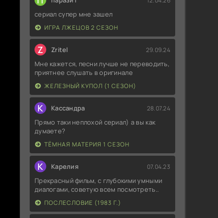
П
паразит
12.04.26
сериал супер мне зашел
ИГРА ЛЖЕЦОВ 2 СЕЗОН
Z
Zritel
29.09.24
Мне кажется, песни лучше не переводить,
приятнее слушать в оригинале
ЖЕЛЕЗНЫЙ КУПОЛ (1 СЕЗОН)
К
Кассандра
28.07.24
Прямо таки неплохой сериал) а вы как
думаете?
ТЁМНАЯ МАТЕРИЯ 1 СЕЗОН
К
Карелия
07.04.23
Прекрасный фильм, с глубокими умными
диалогами, советую всем посмотреть..
ПОСЛЕСЛОВИЕ (1983 Г.)