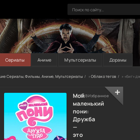
Сериалы
Аниме
Мультсериалы
Дорамы
шие Сериалы, Фильмы, Аниме, Мультсериалы
»
Облако тегов
» «биг» д
Мой
В Избранное
маленький
пони:
Дружба
—
это