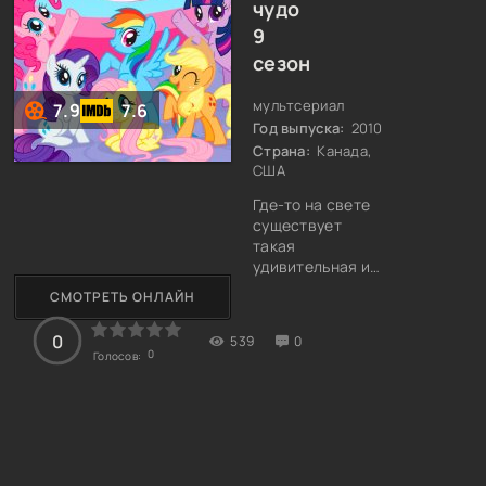
чудо
9
сезон
мультсериал
7.9
7.6
Год выпуска:
2010
Страна:
Канада,
США
Где-то на свете
существует
такая
удивительная и
волшебная
СМОТРЕТЬ ОНЛАЙН
страна, которую
заселяют
0
539
0
очаровательные
0
Голосов:
и милые пони. Но
это не простые
пони, так как
каждая из них
имеет свою
уникальную