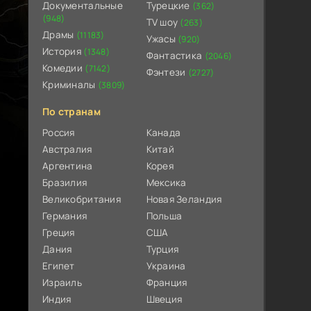
Документальные
Турецкие
(362)
(948)
TV шоу
(263)
Драмы
(11183)
Ужасы
(920)
История
(1348)
Фантастика
(2046)
Комедии
(7142)
Фэнтези
(2727)
Криминалы
(3809)
По странам
Россия
Канада
Австралия
Китай
Аргентина
Корея
Бразилия
Мексика
Великобритания
Новая Зеландия
Германия
Польша
Греция
США
Дания
Турция
Египет
Украина
Израиль
Франция
Индия
Швеция