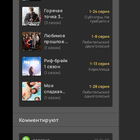
Горячая
1-24 серия
точка 3
Субтитры, Не
требуется
сезон
(3 сезон)
Любимое
1-8 серия
прошлое 1
Любительский
двухголосый
сезон
(1 сезон)
Риф-брейк
1-13 серия
1 сезон
Кириллица
(1 сезон)
Моя
1-28 серия
сладкая
Любительский
одноголосый
ложь 1
(1 сезон)
сезон
Комментируют