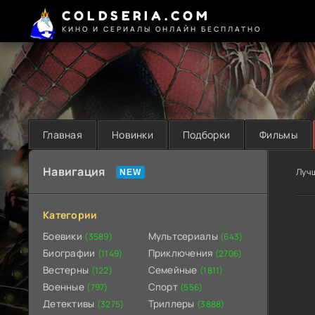
COLDSERIA.COM
КИНО И СЕРИАЛЫ ОНЛАЙН БЕСПЛАТНО
Главная
Новинки
Подборки
Фильмы
Навигация
Луч
Категории
Боевики
Мультсериалы
(3589)
(643)
Биографии
Приключения
(1149)
(2706)
Вестерны
Семейные
(122)
(1811)
Военные
Спорт
(797)
(556)
Детективы
Триллеры
(3275)
(3888)