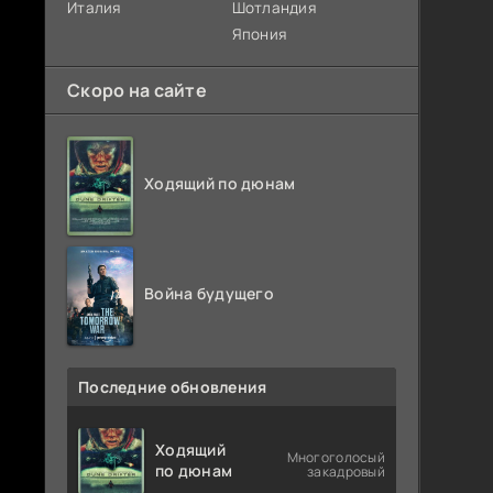
Италия
Шотландия
Япония
Скоро на сайте
Ходящий по дюнам
Война будущего
Последние обновления
Ходящий
Многоголосый
по дюнам
закадровый