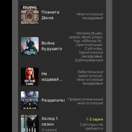
Планета
Многоголосый
Дюна
закадровый
HDrezka Studio,
Jaskier, NewComers,
Укр. HDRezka St.,
Война
Оригинальный,
будущего
Субтитры,
Одноголосый
закадровый,
Дублированный
Любительский
Не
одноголосый,
издавай ни
Многоголосый
закадровый
звука
Профессиональный
Разделитель
многоголосый
Холод 1
1-2 серия
сезон
Субтитры, Не
требуется
(1 сезон)