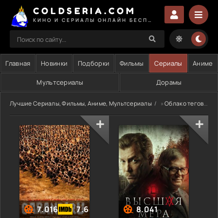
COLDSERIA.COM
КИНО И СЕРИАЛЫ ОНЛАЙН БЕСПЛАТНО
Главная
Новинки
Подборки
Фильмы
Сериалы
Аниме
Мультсериалы
Дорамы
Лучшие Сериалы, Фильмы, Аниме, Мультсериалы
»
Облако тегов
» 
7.016
7.6
8.041