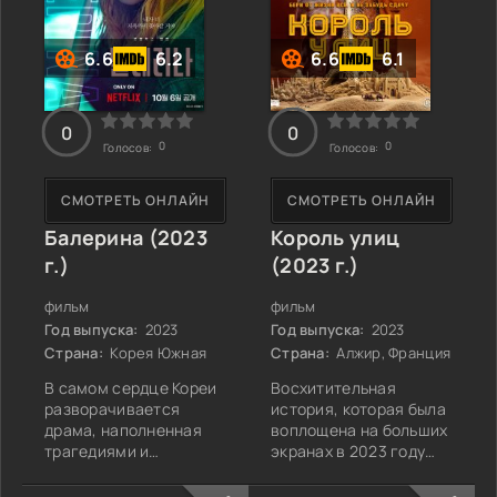
переплетаются
подполья. Ее жизнь
интрига, мистика и
кажется безупречной,
расследование.
6.6
6.2
6.6
6.1
Зрителям предстоит
встретиться с
0
0
0
0
Голосов:
Голосов:
СМОТРЕТЬ ОНЛАЙН
СМОТРЕТЬ ОНЛАЙН
Балерина (2023
Король улиц
г.)
(2023 г.)
фильм
фильм
Год выпуска:
2023
Год выпуска:
2023
Страна:
Корея Южная
Страна:
Алжир, Франция
В самом сердце Кореи
Восхитительная
разворачивается
история, которая была
драма, наполненная
воплощена на больших
трагедиями и
экранах в 2023 году
человеческими
под названием "Король
испытаниями.
улиц", рассказывает о