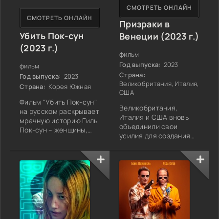
СМОТРЕТЬ ОНЛАЙН
СМОТРЕТЬ ОНЛАЙН
Призраки в
Убить Пок-сун
Венеции (2023 г.)
(2023 г.)
фильм
Год выпуска:
2023
фильм
Страна:
Год выпуска:
2023
Великобритания, Италия,
Страна:
Корея Южная
США
Фильм "Убить Пок-сун"
Великобритания,
на русском раскрывает
Италия и США вновь
мрачную историю Гиль
объединили свои
Пок-сун – женщины,
усилия для создания
которая ведет двойную
кинопроекта, который
жизнь. Днем она –
обещает стать
одинокая мать, ночью
украшением
же превращается в
кинематографа 2023
хладнокровного
года. "Призраки в
киллера, услуги
Венеции" — это
которой востребованы
захватывающая
в темных уголках
история, в которой
южнокорейского