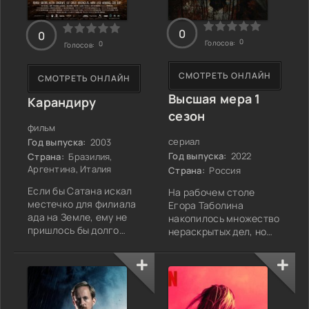
0
0
0
Голосов:
0
Голосов:
СМОТРЕТЬ ОНЛАЙН
СМОТРЕТЬ ОНЛАЙН
Высшая мера 1
Карандиру
сезон
фильм
сериал
Год выпуска:
2003
Год выпуска:
2022
Страна:
Бразилия,
Аргентина, Италия
Страна:
Россия
Если бы Сатана искал
На рабочем столе
местечко для филиала
Егора Таболина
ада на Земле, ему не
накопилось множество
пришлось бы долго
нераскрытых дел, но
возиться. Наверняка
этот случай с самого
им стала бы тюрьма
начала выбивался из
Карандиру, самое
общего ряда. В
жуткое
Ярославле 1974 года
исправительное
общественность
заведение в Бразилии.