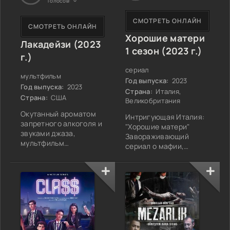
Голосов:
СМОТРЕТЬ ОНЛАЙН
СМОТРЕТЬ ОНЛАЙН
Хорошие матери
Лакадейзи (2023
1 сезон (2023 г.)
г.)
сериал
мультфильм
Год выпуска:
2023
Год выпуска:
2023
Страна:
Италия,
Страна:
США
Великобритания
Окутанный ароматом
Интригующая Италия:
запретного алкоголя и
"Хорошие матери"
звуками джаза,
Завораживающий
мультфильм
сериал о мафии,
"Лакадейзи" (2023 г.)
"Хорошие матери 1
переносит зрителей в
сезон" заручился
неповторимую
вниманием зрителей с
атмосферу Сент-Луиса
его премьеры 21
1920-х годов, время,
февраля 2023 года.
когда Америка жила
Сюжетная линия
под неумолимым
погружает в события,
ритмом совершенно
которые начали