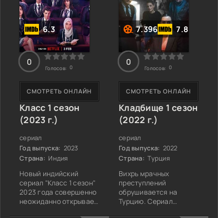
особого бита - шума
складываться семь лет
подпольных заведений
назад, когда Леа
и стуков сердец
Гарофоло сделала
6.3
7.396
7.8
гангстеров и
роковой шаг,
0
0
0
0
Голосов:
Голосов:
СМОТРЕТЬ ОНЛАЙН
СМОТРЕТЬ ОНЛАЙН
Класс 1 сезон
Кладбище 1 сезон
(2023 г.)
(2022 г.)
сериал
сериал
Год выпуска:
2023
Год выпуска:
2022
Страна:
Индия
Страна:
Турция
Новый индийский
Вихрь мрачных
сериал "Класс 1 сезон"
преступлений
2023 года совершенно
обрушивается на
неожиданно открывает
Турцию. Сериал
двери в мир где
"Кладбище" 2022 года