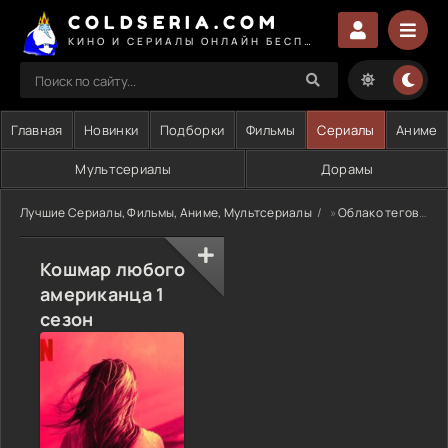
COLDSERIA.COM
КИНО И СЕРИАЛЫ ОНЛАЙН БЕСПЛАТНО
Главная
Новинки
Подборки
Фильмы
Сериалы
Аниме
Мультсериалы
Дорамы
Лучшие Сериалы, Фильмы, Аниме, Мультсериалы
»
Облако тегов
» 
Кошмар любого
американца 1
сезон