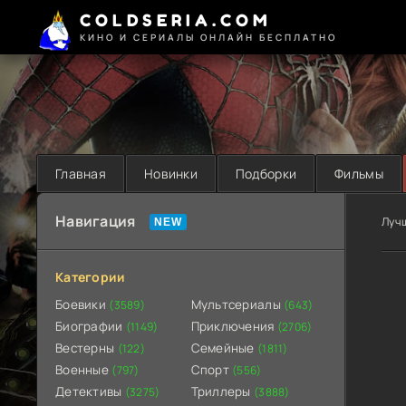
COLDSERIA.COM
КИНО И СЕРИАЛЫ ОНЛАЙН БЕСПЛАТНО
Главная
Новинки
Подборки
Фильмы
Навигация
Луч
Категории
Боевики
Мультсериалы
(3589)
(643)
Биографии
Приключения
(1149)
(2706)
Вестерны
Семейные
(122)
(1811)
Военные
Спорт
(797)
(556)
Детективы
Триллеры
(3275)
(3888)