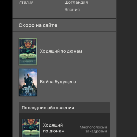
Италия
Шотландия
Япония
Скоро на сайте
Ходящий по дюнам
Война будущего
Последние обновления
Ходящий
Многоголосый
по дюнам
закадровый