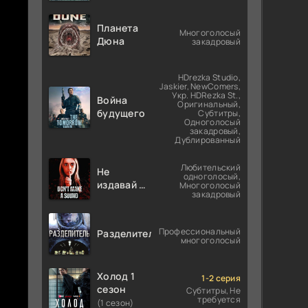
Планета
Многоголосый
Дюна
закадровый
HDrezka Studio,
Jaskier, NewComers,
Укр. HDRezka St.,
Война
Оригинальный,
будущего
Субтитры,
Одноголосый
закадровый,
Дублированный
Любительский
Не
одноголосый,
издавай ни
Многоголосый
закадровый
звука
Профессиональный
Разделитель
многоголосый
Холод 1
1-2 серия
сезон
Субтитры, Не
требуется
(1 сезон)