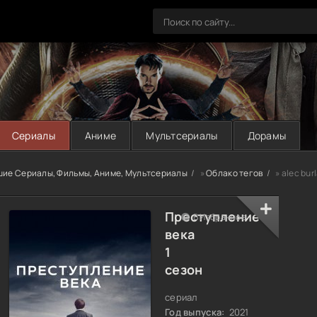
Сериалы
Аниме
Мультсериалы
Дорамы
шие Сериалы, Фильмы, Аниме, Мультсериалы
»
Облако тегов
» alec bur
Преступление
В Избранное
века
1
сезон
сериал
Год выпуска:
2021