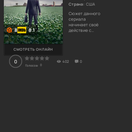
Страна:
США
Сюжет данного
сериала
начинает своё
8
8.1
действие с
одной компании,
которая
выпускает не
СМОТРЕТЬ ОНЛАЙН
совсем
эффективные
0
402
0
таблетки. Это,
0
Голосов:
конечно,
нарушает все
нормативные
акты, но за всем
этим делом
стоит политика.
Несколько
людей
расскажут о
тяжёлых
последствиях
после принятия