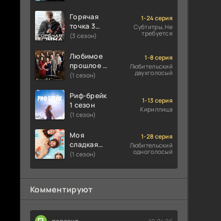
Горячая
1-24 серия
точка 3
Субтитры, Не
требуется
сезон
(3 сезон)
Любимое
1-8 серия
прошлое 1
Любительский
двухголосый
сезон
(1 сезон)
Риф-брейк
1-13 серия
1 сезон
Кириллица
(1 сезон)
Моя
1-28 серия
сладкая
Любительский
одноголосый
ложь 1
(1 сезон)
сезон
Комментируют