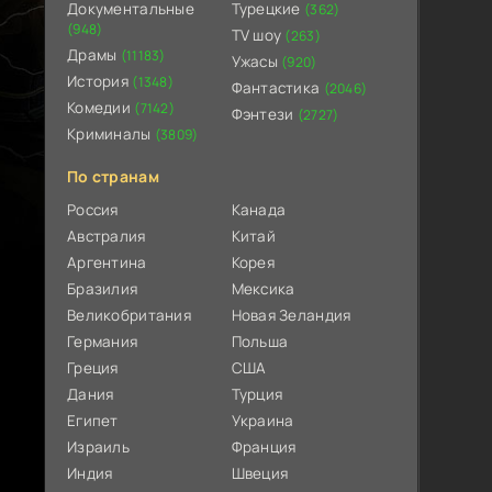
Документальные
Турецкие
(362)
(948)
TV шоу
(263)
Драмы
(11183)
Ужасы
(920)
История
(1348)
Фантастика
(2046)
Комедии
(7142)
Фэнтези
(2727)
Криминалы
(3809)
По странам
Россия
Канада
Австралия
Китай
Аргентина
Корея
Бразилия
Мексика
Великобритания
Новая Зеландия
Германия
Польша
Греция
США
Дания
Турция
Египет
Украина
Израиль
Франция
Индия
Швеция