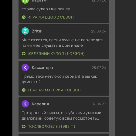
П
паразит
12.04.26
сериал супер мне зашел
ИГРА ЛЖЕЦОВ 2 СЕЗОН
Z
Zritel
29.09.24
Мне кажется, песни лучше не переводить,
приятнее слушать в оригинале
ЖЕЛЕЗНЫЙ КУПОЛ (1 СЕЗОН)
К
Кассандра
28.07.24
Прямо таки неплохой сериал) а вы как
думаете?
ТЁМНАЯ МАТЕРИЯ 1 СЕЗОН
К
Карелия
07.04.23
Прекрасный фильм, с глубокими умными
диалогами, советую всем посмотреть..
ПОСЛЕСЛОВИЕ (1983 Г.)