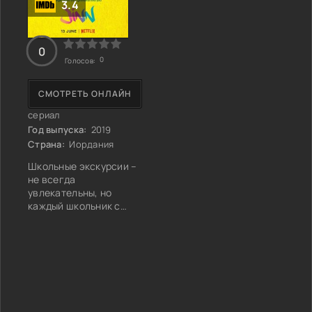
3.4
0
0
Голосов:
СМОТРЕТЬ ОНЛАЙН
сериал
Год выпуска:
2019
Страна:
Иордания
Школьные экскурсии –
не всегда
увлекательны, но
каждый школьник с
удовольствием
променяет уроки на
поездку. В этот раз
экскурсия была не
только спасением от
скучных уроков.
Поездка была
интересна тем, что