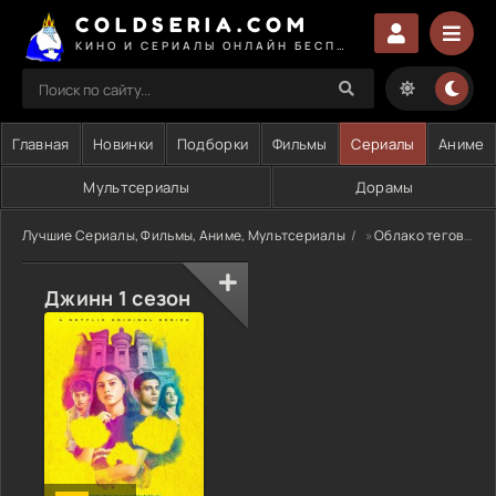
COLDSERIA.COM
КИНО И СЕРИАЛЫ ОНЛАЙН БЕСПЛАТНО
Главная
Новинки
Подборки
Фильмы
Сериалы
Аниме
Мультсериалы
Дорамы
Лучшие Сериалы, Фильмы, Аниме, Мультсериалы
»
Облако тегов
» 
Джинн 1 сезон