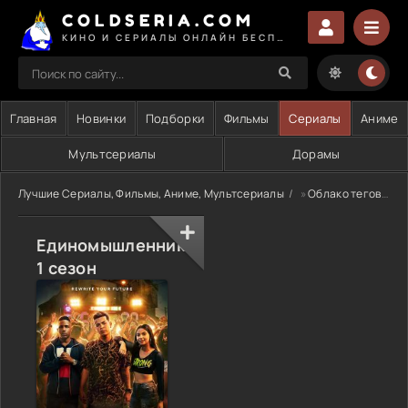
COLDSERIA.COM
КИНО И СЕРИАЛЫ ОНЛАЙН БЕСПЛАТНО
Главная
Новинки
Подборки
Фильмы
Сериалы
Аниме
Мультсериалы
Дорамы
Лучшие Сериалы, Фильмы, Аниме, Мультсериалы
»
Облако тегов
» 
Единомышленники
1 сезон