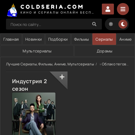
COLDSERIA.COM
КИНО И СЕРИАЛЫ ОНЛАЙН БЕСПЛАТНО
Главная
Новинки
Подборки
Фильмы
Сериалы
Аниме
Мультсериалы
Дорамы
Лучшие Сериалы, Фильмы, Аниме, Мультсериалы
»
Облако тегов
» 
Индустрия 2
сезон