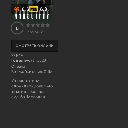
6.6
6.9
0
0
Голосов:
СМОТРЕТЬ ОНЛАЙН
сериал
Год выпуска:
2020
Страна:
Великобритания, США
У персонажей
сложилась довольно
таки не простая
судьба. Молодая
девушка Харпер Стерн
выросла в простой
семье, в которой все
афроамериканцы были
довольны своим