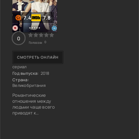
7.4
7.8
0
0
Голосов:
СМОТРЕТЬ ОНЛАЙН
сериал
Год выпуска:
2018
Страна:
Великобритания
Романтические
отношения между
людьми чаще всего
приводят к
заключению законного
брака, счастливого и,
как кажется многим,
«на всю жизнь».