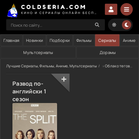
COLDSERIA.COM
КИНО И СЕРИАЛЫ ОНЛАЙН БЕСПЛАТНО
Главная
Новинки
Подборки
Фильмы
Сериалы
Аниме
Мультсериалы
Дорамы
Лучшие Сериалы, Фильмы, Аниме, Мультсериалы
»
Облако тегов
» 
Развод по-
английски 1
сезон