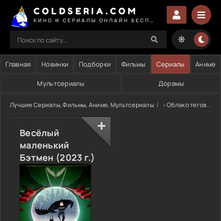
COLDSERIA.COM
КИНО И СЕРИАЛЫ ОНЛАЙН БЕСПЛАТНО
Главная
Новинки
Подборки
Фильмы
Сериалы
Аниме
Мультсериалы
Дорамы
Лучшие Сериалы, Фильмы, Аниме, Мультсериалы
»
Облако тегов
» 
Весёлый
маленький
Бэтмен (2023 г.)