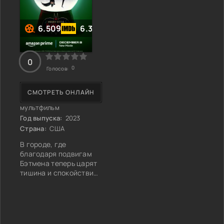
6.509
6.3
0
0
Голосов:
СМОТРЕТЬ ОНЛАЙН
мультфильм
Год выпуска:
2023
Страна:
США
В городе, где
благодаря подвигам
Бэтмена теперь царят
тишина и спокойствие,
начинается новая
глава супергеройских
историй. В центре
событий "Весёлого
маленького Бэтмена" —