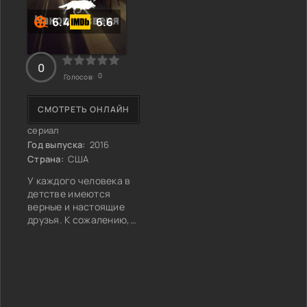
6.4
6.6
0
0
Голосов:
СМОТРЕТЬ ОНЛАЙН
сериал
Год выпуска:
2016
Страна:
США
У каждого человека в
детстве имеются
верные и настоящие
друзья. К сожалению,
судьба разбрасывает
всех знакомых людей в
разные уголки страны
и на этом дружба
заканчивается.
Главными героями