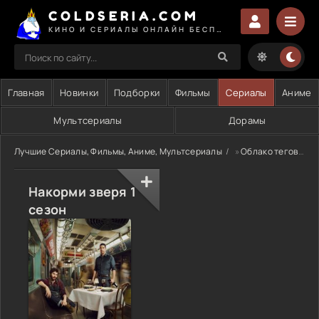
COLDSERIA.COM
КИНО И СЕРИАЛЫ ОНЛАЙН БЕСПЛАТНО
Главная
Новинки
Подборки
Фильмы
Сериалы
Аниме
Мультсериалы
Дорамы
Лучшие Сериалы, Фильмы, Аниме, Мультсериалы
»
Облако тегов
» 
Накорми зверя 1
сезон