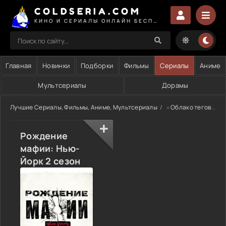
COLDSERIA.COM
КИНО И СЕРИАЛЫ ОНЛАЙН БЕСПЛАТНО
Главная
Новинки
Подборки
Фильмы
Сериалы
Аниме
Мультсериалы
Дорамы
Лучшие Сериалы, Фильмы, Аниме, Мультсериалы
»
Облако тегов
» 
Рождение
мафии: Нью-
Йорк 2 сезон