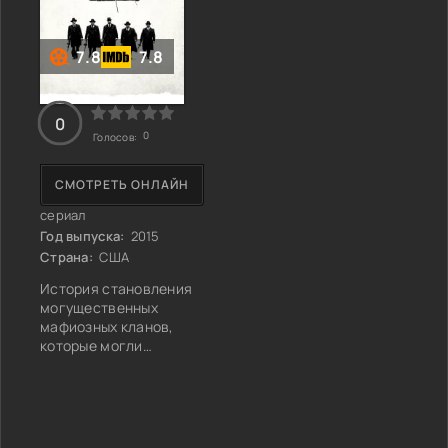
7.8
7.8
0
0
Голосов:
СМОТРЕТЬ ОНЛАЙН
сериал
Год выпуска:
2015
Страна:
США
История становления
могущественных
мафиозных кланов,
которые могли
соревноваться с
легальными
Президентами страны
по силе влияния на
население и на