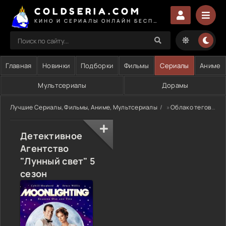
COLDSERIA.COM
КИНО И СЕРИАЛЫ ОНЛАЙН БЕСПЛАТНО
Главная
Новинки
Подборки
Фильмы
Сериалы
Аниме
Мультсериалы
Дорамы
Лучшие Сериалы, Фильмы, Аниме, Мультсериалы
»
Облако тегов
» 
Детективное
Агентство
"Лунный свет" 5
сезон