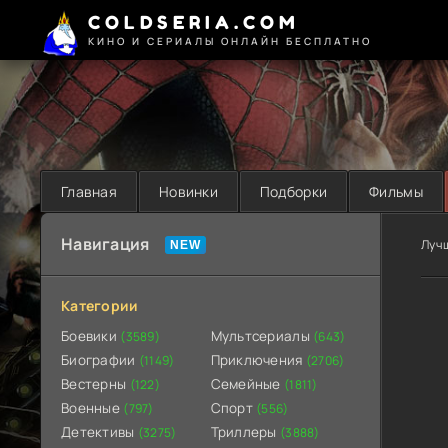
COLDSERIA.COM
КИНО И СЕРИАЛЫ ОНЛАЙН БЕСПЛАТНО
Главная
Новинки
Подборки
Фильмы
Навигация
Луч
Категории
Боевики
Мультсериалы
(3589)
(643)
Биографии
Приключения
(1149)
(2706)
Вестерны
Семейные
(122)
(1811)
Военные
Спорт
(797)
(556)
Детективы
Триллеры
(3275)
(3888)