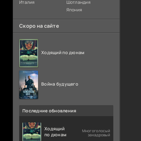
Италия
Шотландия
Япония
Скоро на сайте
Ходящий по дюнам
Война будущего
Последние обновления
Ходящий
Многоголосый
по дюнам
закадровый