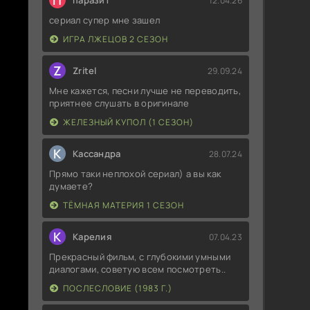
П
паразит
12.04.26
сериал супер мне зашел
ИГРА ЛЖЕЦОВ 2 СЕЗОН
Z
Zritel
29.09.24
Мне кажется, песни лучше не переводить,
приятнее слушать в оригинале
ЖЕЛЕЗНЫЙ КУПОЛ (1 СЕЗОН)
К
Кассандра
28.07.24
Прямо таки неплохой сериал) а вы как
думаете?
ТЁМНАЯ МАТЕРИЯ 1 СЕЗОН
К
Карелия
07.04.23
Прекрасный фильм, с глубокими умными
диалогами, советую всем посмотреть..
ПОСЛЕСЛОВИЕ (1983 Г.)