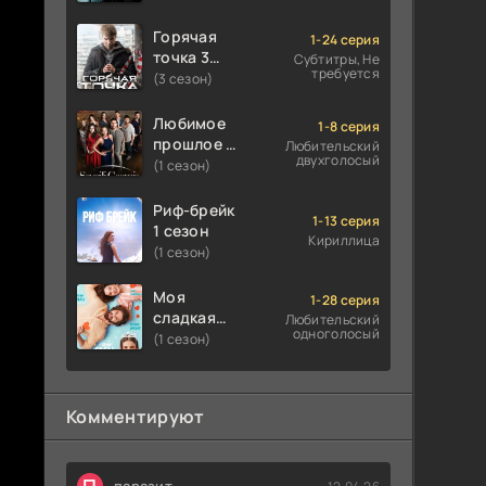
Горячая
1-24 серия
точка 3
Субтитры, Не
требуется
сезон
(3 сезон)
Любимое
1-8 серия
прошлое 1
Любительский
двухголосый
сезон
(1 сезон)
Риф-брейк
1-13 серия
1 сезон
Кириллица
(1 сезон)
Моя
1-28 серия
сладкая
Любительский
одноголосый
ложь 1
(1 сезон)
сезон
Комментируют