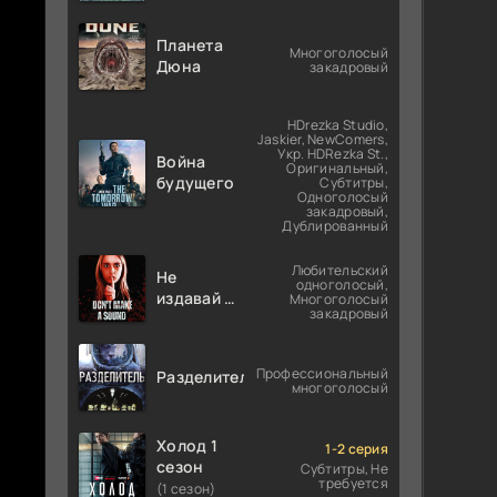
Планета
Многоголосый
Дюна
закадровый
HDrezka Studio,
Jaskier, NewComers,
Укр. HDRezka St.,
Война
Оригинальный,
будущего
Субтитры,
Одноголосый
закадровый,
Дублированный
Любительский
Не
одноголосый,
издавай ни
Многоголосый
закадровый
звука
Профессиональный
Разделитель
многоголосый
Холод 1
1-2 серия
сезон
Субтитры, Не
требуется
(1 сезон)