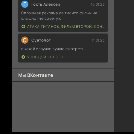
Г
Гость Алексей
16.01.23
Сплошная реклама да тик что фильм не
слышно! не советую
АТАКА ТИТАНОВ. ФИЛЬМ ВТОРОЙ: КОНЕЦ СВЕТА
С
Суетолог
11.01.23
в какой озвучке лучше смотреть
УЭНСДЭЙ 1 СЕЗОН
Мы ВКонтакте