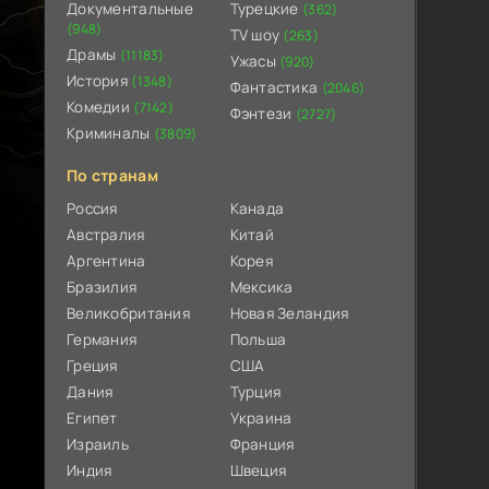
Документальные
Турецкие
(362)
(948)
TV шоу
(263)
Драмы
(11183)
Ужасы
(920)
История
(1348)
Фантастика
(2046)
Комедии
(7142)
Фэнтези
(2727)
Криминалы
(3809)
По странам
Россия
Канада
Австралия
Китай
Аргентина
Корея
Бразилия
Мексика
Великобритания
Новая Зеландия
Германия
Польша
Греция
США
Дания
Турция
Египет
Украина
Израиль
Франция
Индия
Швеция