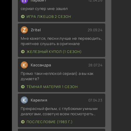
П
паразит
12.04.26
сериал супер мне зашел
ИГРА ЛЖЕЦОВ 2 СЕЗОН
Z
Zritel
29.09.24
Мне кажется, песни лучше не переводить,
приятнее слушать в оригинале
ЖЕЛЕЗНЫЙ КУПОЛ (1 СЕЗОН)
К
Кассандра
28.07.24
Прямо таки неплохой сериал) а вы как
думаете?
ТЁМНАЯ МАТЕРИЯ 1 СЕЗОН
К
Карелия
07.04.23
Прекрасный фильм, с глубокими умными
диалогами, советую всем посмотреть..
ПОСЛЕСЛОВИЕ (1983 Г.)