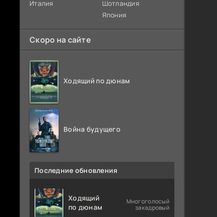
Италия
Шотландия
Япония
Скоро на сайте
Ходящий по дюнам
Война будущего
Последние обновления
Ходящий
Многоголосый
по дюнам
закадровый