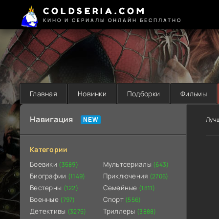
COLDSERIA.COM
КИНО И СЕРИАЛЫ ОНЛАЙН БЕСПЛАТНО
Главная
Новинки
Подборки
Фильмы
Навигация
Луч
Категории
Боевики
Мультсериалы
(3589)
(643)
Биографии
Приключения
(1149)
(2706)
Вестерны
Семейные
(122)
(1811)
Военные
Спорт
(797)
(556)
Детективы
Триллеры
(3275)
(3888)