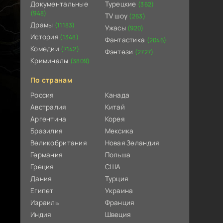
Документальные
Турецкие
(362)
(948)
TV шоу
(263)
Драмы
(11183)
Ужасы
(920)
История
(1348)
Фантастика
(2046)
Комедии
(7142)
Фэнтези
(2727)
Криминалы
(3809)
По странам
Россия
Канада
Австралия
Китай
Аргентина
Корея
Бразилия
Мексика
Великобритания
Новая Зеландия
Германия
Польша
Греция
США
Дания
Турция
Египет
Украина
Израиль
Франция
Индия
Швеция