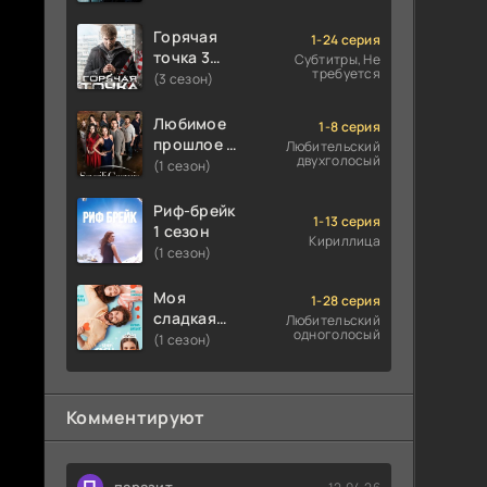
Горячая
1-24 серия
точка 3
Субтитры, Не
требуется
сезон
(3 сезон)
Любимое
1-8 серия
прошлое 1
Любительский
двухголосый
сезон
(1 сезон)
Риф-брейк
1-13 серия
1 сезон
Кириллица
(1 сезон)
Моя
1-28 серия
сладкая
Любительский
одноголосый
ложь 1
(1 сезон)
сезон
Комментируют