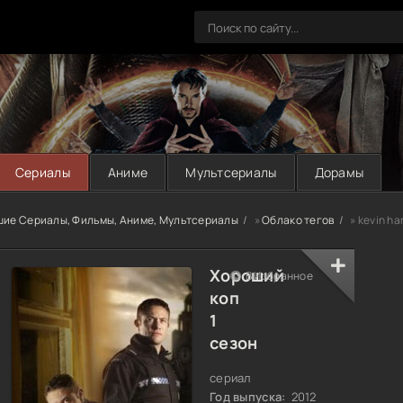
Сериалы
Аниме
Мультсериалы
Дорамы
шие Сериалы, Фильмы, Аниме, Мультсериалы
»
Облако тегов
» kevin ha
Хороший
В Избранное
коп
1
сезон
сериал
Год выпуска:
2012