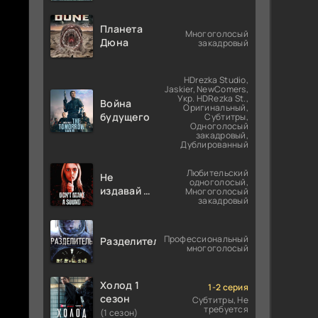
Планета
Многоголосый
Дюна
закадровый
HDrezka Studio,
Jaskier, NewComers,
Укр. HDRezka St.,
Война
Оригинальный,
будущего
Субтитры,
Одноголосый
закадровый,
Дублированный
Любительский
Не
одноголосый,
издавай ни
Многоголосый
закадровый
звука
Профессиональный
Разделитель
многоголосый
Холод 1
1-2 серия
сезон
Субтитры, Не
требуется
(1 сезон)