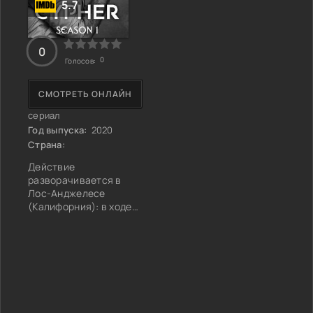
5.7
0
0
Голосов:
СМОТРЕТЬ ОНЛАЙН
сериал
Год выпуска:
2020
Страна:
Действие
разворачивается в
Лос-Анджелесе
(Калифорния): в ходе
конспиративного
обследования
помещения преступной
организации при
операции задержания
спецотрядом ФСБ
подозреваемого все
усложняется.