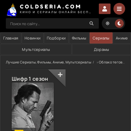
COLDSERIA.COM
КИНО И СЕРИАЛЫ ОНЛАЙН БЕСПЛАТНО
Главная
Новинки
Подборки
Фильмы
Сериалы
Аниме
Мультсериалы
Дорамы
Лучшие Сериалы, Фильмы, Аниме, Мультсериалы
»
Облако тегов
» 
Шифр 1 сезон