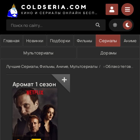
COLDSERIA.COM
КИНО И СЕРИАЛЫ ОНЛАЙН БЕСПЛАТНО
Главная
Новинки
Подборки
Фильмы
Сериалы
Аниме
Мультсериалы
Дорамы
Лучшие Сериалы, Фильмы, Аниме, Мультсериалы
»
Облако тегов
» 
Аромат 1 сезон