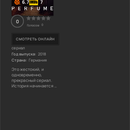
6.7
7
0
0
Голосов:
СМОТРЕТЬ ОНЛАЙН
сериал
Год выпуска:
2018
Страна:
Германия
Это жестокий, и
одновременно,
прекрасный сериал.
История начинается с
убийства молодой,
красивой женщины.
Жертву звали Катарина
Лауфер. Причем ее не
просто убили, но еще и
срезали абсолютно
все волосы на ее теле.
Эта жестокая загадка