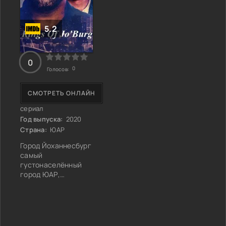
5.2
0
0
Голосов:
СМОТРЕТЬ ОНЛАЙН
сериал
Год выпуска:
2020
Страна:
ЮАР
Город Йоханнесбург
самый
густонаселённый
город ЮАР,
фешенебельные
кварталы и трущобы
дорогие магазины и
нищие лавочки, в нем
есть все, в том числе и