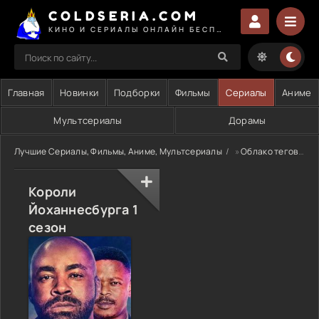
COLDSERIA.COM
КИНО И СЕРИАЛЫ ОНЛАЙН БЕСПЛАТНО
Главная
Новинки
Подборки
Фильмы
Сериалы
Аниме
Мультсериалы
Дорамы
Лучшие Сериалы, Фильмы, Аниме, Мультсериалы
»
Облако тегов
» 
Короли
Йоханнесбурга 1
сезон