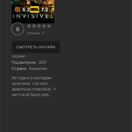
6.2
7.2
0
0
Голосов:
СМОТРЕТЬ ОНЛАЙН
сериал
Год выпуска:
2021
Страна:
Бразилия
История о молодом
мужчине, что жил
довольно спокойно. У
него всё было для
полного комфорта,
однако ситуация резко
меняется, добавляя
определённые
трудности. Кроме того,
мужчина является