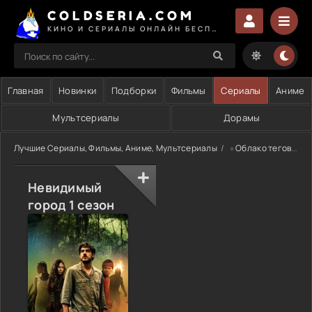
COLDSERIA.COM
КИНО И СЕРИАЛЫ ОНЛАЙН БЕСПЛАТНО
Главная
Новинки
Подборки
Фильмы
Сериалы
Аниме
Мультсериалы
Дорамы
Лучшие Сериалы, Фильмы, Аниме, Мультсериалы
»
Облако тегов
» 
Невидимый
город 1 сезон