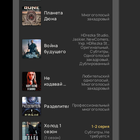
Планета
Многоголосый
Дюна
закадровый
HDrezka Studio,
Jaskier, NewComers,
Укр. HDRezka St.,
Война
Оригинальный,
будущего
Субтитры,
Одноголосый
закадровый,
Дублированный
Любительский
Не
одноголосый,
издавай ни
Многоголосый
закадровый
звука
Профессиональный
Разделитель
многоголосый
Холод 1
1-2 серия
сезон
Субтитры, Не
требуется
(1 сезон)