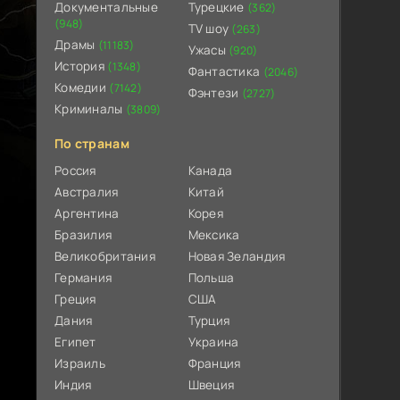
Документальные
Турецкие
(362)
(948)
TV шоу
(263)
Драмы
(11183)
Ужасы
(920)
История
(1348)
Фантастика
(2046)
Комедии
(7142)
Фэнтези
(2727)
Криминалы
(3809)
По странам
Россия
Канада
Австралия
Китай
Аргентина
Корея
Бразилия
Мексика
Великобритания
Новая Зеландия
Германия
Польша
Греция
США
Дания
Турция
Египет
Украина
Израиль
Франция
Индия
Швеция