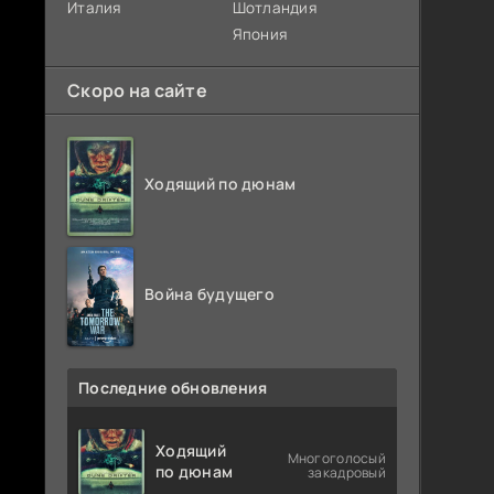
Италия
Шотландия
Япония
Скоро на сайте
Ходящий по дюнам
Война будущего
Последние обновления
Ходящий
Многоголосый
по дюнам
закадровый