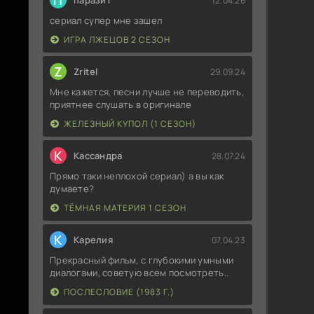
П
паразит
12.04.26
сериал супер мне зашел
ИГРА ЛЖЕЦОВ 2 СЕЗОН
Z
Zritel
29.09.24
Мне кажется, песни лучше не переводить,
приятнее слушать в оригинале
ЖЕЛЕЗНЫЙ КУПОЛ (1 СЕЗОН)
К
Кассандра
28.07.24
Прямо таки неплохой сериал) а вы как
думаете?
ТЁМНАЯ МАТЕРИЯ 1 СЕЗОН
К
Карелия
07.04.23
Прекрасный фильм, с глубокими умными
диалогами, советую всем посмотреть..
ПОСЛЕСЛОВИЕ (1983 Г.)