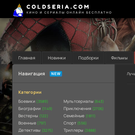
COLDSERIA.COM
КИНО И СЕРИАЛЫ ОНЛАЙН БЕСПЛАТНО
Главная
Новинки
Подборки
Фильмы
Навигация
Луч
Категории
Боевики
Мультсериалы
(3589)
(643)
Биографии
Приключения
(1149)
(2706)
Вестерны
Семейные
(122)
(1811)
Военные
Спорт
(797)
(556)
Детективы
Триллеры
(3275)
(3888)