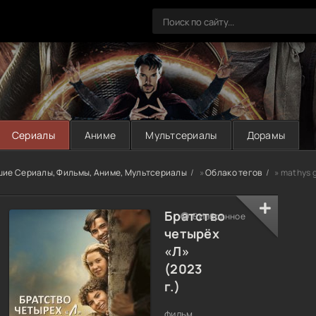
Сериалы
Аниме
Мультсериалы
Дорамы
шие Сериалы, Фильмы, Аниме, Мультсериалы
»
Облако тегов
» mathys 
Братство
В Избранное
четырёх
«Л»
(2023
г.)
фильм