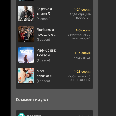
Горячая
1-24 серия
точка 3
Субтитры, Не
требуется
сезон
(3 сезон)
Любимое
1-8 серия
прошлое 1
Любительский
двухголосый
сезон
(1 сезон)
Риф-брейк
1-13 серия
1 сезон
Кириллица
(1 сезон)
Моя
1-28 серия
сладкая
Любительский
одноголосый
ложь 1
(1 сезон)
сезон
Комментируют