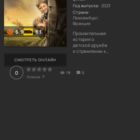
Год выпуска:
2023
Страна:
Люксембург,
Франция
6.9
6.1
Пронзительная
история о
детской дружбе
и стремлении к
свободе
СМОТРЕТЬ ОНЛАЙН
разворачивается
на фоне мрачных
0
18
0
дней Первой
0
Голосов:
мировой войны.
«Братство
четырёх «Л» (La
guerre des Lulus)
– это фильм о
смелости и
стойкости,
рождённый
совместными
усилиями