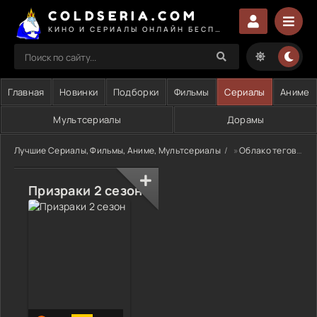
COLDSERIA.COM
КИНО И СЕРИАЛЫ ОНЛАЙН БЕСПЛАТНО
Главная
Новинки
Подборки
Фильмы
Сериалы
Аниме
Мультсериалы
Дорамы
Лучшие Сериалы, Фильмы, Аниме, Мультсериалы
»
Облако тегов
» 
Призраки 2 сезон