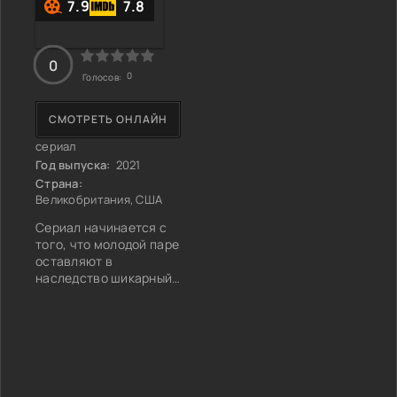
7.9
7.8
0
0
Голосов:
СМОТРЕТЬ ОНЛАЙН
сериал
Год выпуска:
2021
Страна:
Великобритания, США
Сериал начинается с
того, что молодой паре
оставляют в
наследство шикарный
загородный коттедж.
Но в ближайшее время
становится ясно, что в
доме обитает
множество призраков
предыдущих жильцов.
Сюжет не оригинален –