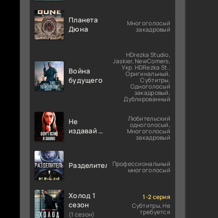
Планета
Многоголосый
Дюна
закадровый
HDrezka Studio,
Jaskier, NewComers,
Укр. HDRezka St.,
Война
Оригинальный,
будущего
Субтитры,
Одноголосый
закадровый,
Дублированный
Любительский
Не
одноголосый,
издавай ни
Многоголосый
закадровый
звука
Профессиональный
Разделитель
многоголосый
Холод 1
1-2 серия
сезон
Субтитры, Не
требуется
(1 сезон)