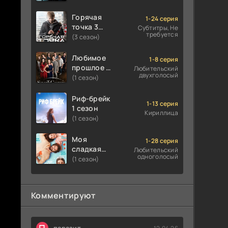
Горячая
1-24 серия
точка 3
Субтитры, Не
требуется
сезон
(3 сезон)
Любимое
1-8 серия
прошлое 1
Любительский
двухголосый
сезон
(1 сезон)
Риф-брейк
1-13 серия
1 сезон
Кириллица
(1 сезон)
Моя
1-28 серия
сладкая
Любительский
одноголосый
ложь 1
(1 сезон)
сезон
Комментируют