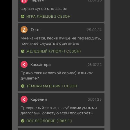
П
паразит
12.04.26
сериал супер мне зашел
ИГРА ЛЖЕЦОВ 2 СЕЗОН
Z
Zritel
29.09.24
Мне кажется, песни лучше не переводить,
приятнее слушать в оригинале
ЖЕЛЕЗНЫЙ КУПОЛ (1 СЕЗОН)
К
Кассандра
28.07.24
Прямо таки неплохой сериал) а вы как
думаете?
ТЁМНАЯ МАТЕРИЯ 1 СЕЗОН
К
Карелия
07.04.23
Прекрасный фильм, с глубокими умными
диалогами, советую всем посмотреть..
ПОСЛЕСЛОВИЕ (1983 Г.)