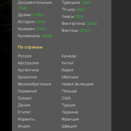
Документальные
Турецкие
(362)
(948)
TV шоу
(263)
Драмы
(11183)
Ужасы
(920)
История
(1348)
Фантастика
(2046)
Комедии
(7142)
Фэнтези
(2727)
Криминалы
(3809)
По странам
Россия
Канада
Австралия
Китай
Аргентина
Корея
Бразилия
Мексика
Великобритания
Новая Зеландия
Германия
Польша
Греция
США
Дания
Турция
Египет
Украина
Израиль
Франция
Индия
Швеция