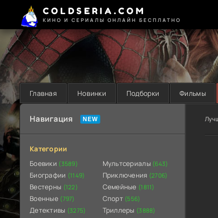
COLDSERIA.COM
КИНО И СЕРИАЛЫ ОНЛАЙН БЕСПЛАТНО
Главная
Новинки
Подборки
Фильмы
Навигация
Луч
Категории
Боевики
Мультсериалы
(3589)
(643)
Биографии
Приключения
(1149)
(2706)
Вестерны
Семейные
(122)
(1811)
Военные
Спорт
(797)
(556)
Детективы
Триллеры
(3275)
(3888)