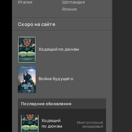
Италия
Шотландия
Япония
Скоро на сайте
Ходящий по дюнам
Война будущего
Последние обновления
Ходящий
Многоголосый
по дюнам
закадровый