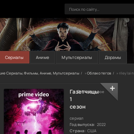
Сериалы
Аниме
Мультсериалы
Дорамы
шие Сериалы, Фильмы, Аниме, Мультсериалы
»
Облако тегов
» riley lai 
Газетчицы
В Избранное
1
сезон
сериал
Год выпуска:
2022
Страна:
США