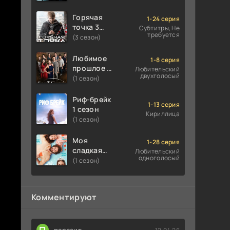
Горячая
1-24 серия
точка 3
Субтитры, Не
требуется
сезон
(3 сезон)
Любимое
1-8 серия
прошлое 1
Любительский
двухголосый
сезон
(1 сезон)
Риф-брейк
1-13 серия
1 сезон
Кириллица
(1 сезон)
Моя
1-28 серия
сладкая
Любительский
одноголосый
ложь 1
(1 сезон)
сезон
Комментируют