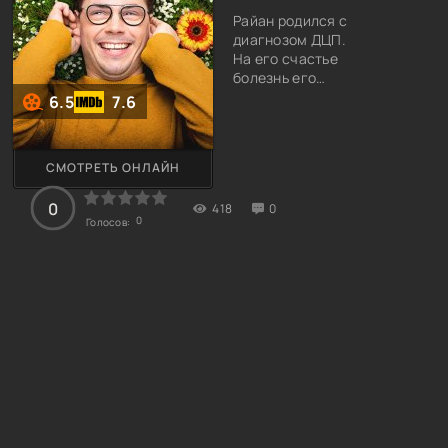
Райан родился с
диагнозом ДЦП.
На его счастье
болезнь его
оказалась
6.5
7.6
легкой формы.
Поэтому он имел
возможность
СМОТРЕТЬ ОНЛАЙН
нормально жить,
и даже работать,
0
418
0
если удастся
0
Голосов:
найти работу. Но
с этим возникли
непредсказуемые
трудности, так
как его никто не
хотел принимать
на работу, самые
низкооплачиваемые
должности