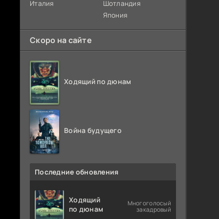
Италия
Шотландия
Япония
Скоро на сайте
Ходящий по дюнам
Война будущего
Последние обновления
Ходящий
Многоголосый
по дюнам
закадровый