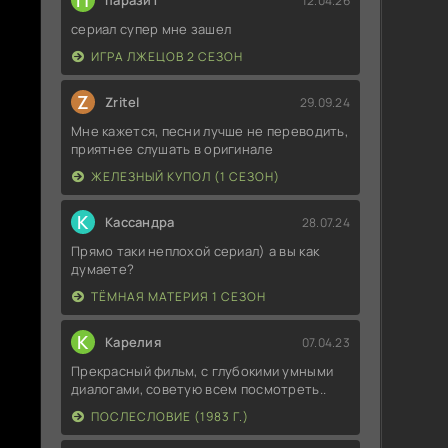
П
паразит
12.04.26
сериал супер мне зашел
ИГРА ЛЖЕЦОВ 2 СЕЗОН
Z
Zritel
29.09.24
Мне кажется, песни лучше не переводить,
приятнее слушать в оригинале
ЖЕЛЕЗНЫЙ КУПОЛ (1 СЕЗОН)
К
Кассандра
28.07.24
Прямо таки неплохой сериал) а вы как
думаете?
ТЁМНАЯ МАТЕРИЯ 1 СЕЗОН
К
Карелия
07.04.23
Прекрасный фильм, с глубокими умными
диалогами, советую всем посмотреть..
ПОСЛЕСЛОВИЕ (1983 Г.)