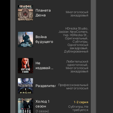
Планета
Многоголосый
Дюна
закадровый
HDrezka Studio,
Jaskier, NewComers,
Укр. HDRezka St.,
Война
Оригинальный,
будущего
Субтитры,
Одноголосый
закадровый,
Дублированный
Любительский
Не
одноголосый,
издавай ни
Многоголосый
закадровый
звука
Профессиональный
Разделитель
многоголосый
Холод 1
1-2 серия
сезон
Субтитры, Не
требуется
(1 сезон)