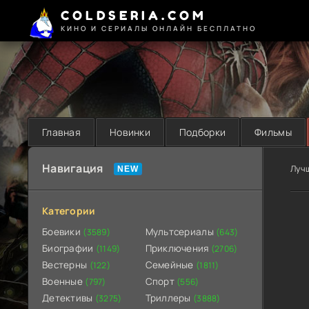
COLDSERIA.COM
КИНО И СЕРИАЛЫ ОНЛАЙН БЕСПЛАТНО
Главная
Новинки
Подборки
Фильмы
Навигация
Луч
Категории
Боевики
Мультсериалы
(3589)
(643)
Биографии
Приключения
(1149)
(2706)
Вестерны
Семейные
(122)
(1811)
Военные
Спорт
(797)
(556)
Детективы
Триллеры
(3275)
(3888)