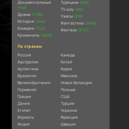
Документальные
Турецкие
(362)
(948)
TV шоу
(263)
Драмы
(11183)
Ужасы
(920)
История
(1348)
Фантастика
(2046)
Комедии
(7142)
Фэнтези
(2727)
Криминалы
(3809)
По странам
Россия
Канада
Австралия
Китай
Аргентина
Корея
Бразилия
Мексика
Великобритания
Новая Зеландия
Германия
Польша
Греция
США
Дания
Турция
Египет
Украина
Израиль
Франция
Индия
Швеция