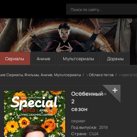
Сериалы
Аниме
Мультсериалы
Дорамы
шие Сериалы, Фильмы, Аниме, Мультсериалы
»
Облако тегов
» ryan o'c
Особенный
В Избранное
2
сезон
сериал
Год выпуска:
2019
Страна:
США