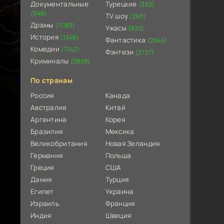
Документальные
Турецкие
(362)
(948)
TV шоу
(263)
Драмы
(11183)
Ужасы
(920)
История
(1348)
Фантастика
(2046)
Комедии
(7142)
Фэнтези
(2727)
Криминалы
(3809)
По странам
Россия
Канада
Австралия
Китай
Аргентина
Корея
Бразилия
Мексика
Великобритания
Новая Зеландия
Германия
Польша
Греция
США
Дания
Турция
Египет
Украина
Израиль
Франция
Индия
Швеция