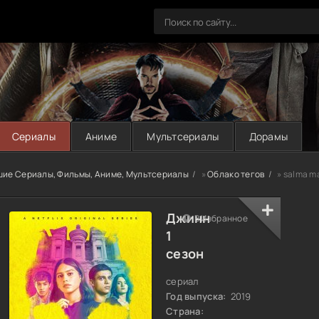
Сериалы
Аниме
Мультсериалы
Дорамы
шие Сериалы, Фильмы, Аниме, Мультсериалы
»
Облако тегов
» salma m
Джинн
В Избранное
1
сезон
сериал
Год выпуска:
2019
Страна: