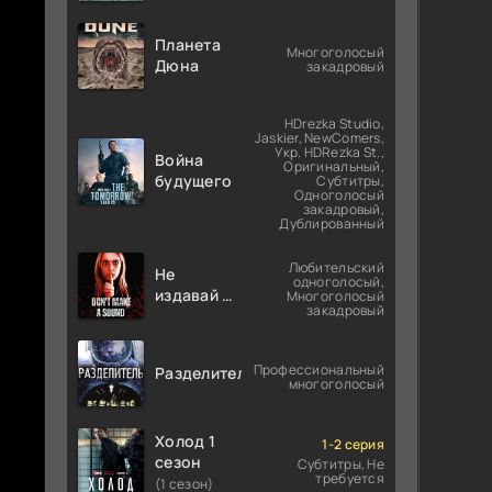
Планета
Многоголосый
Дюна
закадровый
HDrezka Studio,
Jaskier, NewComers,
Укр. HDRezka St.,
Война
Оригинальный,
будущего
Субтитры,
Одноголосый
закадровый,
Дублированный
Любительский
Не
одноголосый,
издавай ни
Многоголосый
закадровый
звука
Профессиональный
Разделитель
многоголосый
Холод 1
1-2 серия
сезон
Субтитры, Не
требуется
(1 сезон)