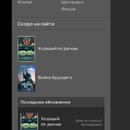
Италия
Шотландия
Япония
Скоро на сайте
Ходящий по дюнам
Война будущего
Последние обновления
Ходящий
Многоголосый
по дюнам
закадровый