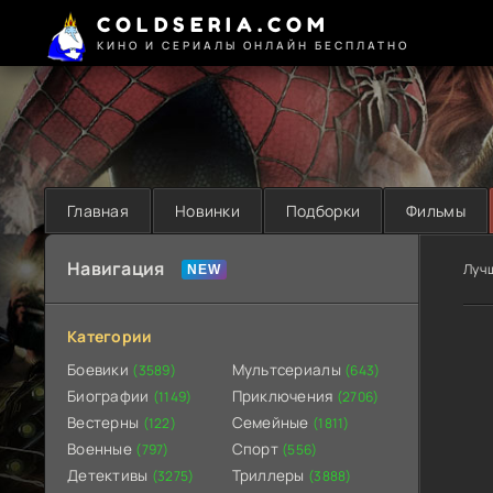
COLDSERIA.COM
КИНО И СЕРИАЛЫ ОНЛАЙН БЕСПЛАТНО
Главная
Новинки
Подборки
Фильмы
Навигация
Луч
Категории
Боевики
Мультсериалы
(3589)
(643)
Биографии
Приключения
(1149)
(2706)
Вестерны
Семейные
(122)
(1811)
Военные
Спорт
(797)
(556)
Детективы
Триллеры
(3275)
(3888)