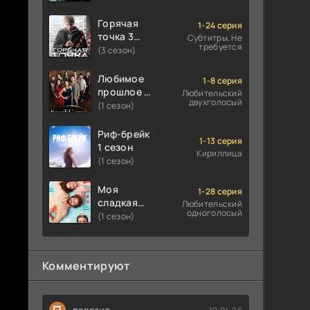
Горячая
1-24 серия
точка 3
Субтитры, Не
требуется
сезон
(3 сезон)
Любимое
1-8 серия
прошлое 1
Любительский
двухголосый
сезон
(1 сезон)
Риф-брейк
1-13 серия
1 сезон
Кириллица
(1 сезон)
Моя
1-28 серия
сладкая
Любительский
одноголосый
ложь 1
(1 сезон)
сезон
Комментируют