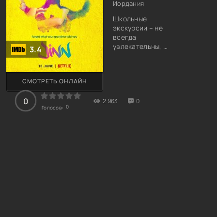
Иордания
Школьные
экскурсии – не
всегда
увлекательны, но
3.4
каждый
школьник с
удовольствием
СМОТРЕТЬ ОНЛАЙН
променяет уроки
на поездку. В
0
2 963
этот раз
0
0
Голосов:
экскурсия была
не только
спасением от
скучных уроков.
Поездка была
интересна тем,
что школьники
поехали
смотреть на
город в скале.
Название
славного города