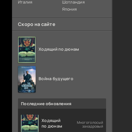
Италия
Шотландия
Япония
Скоро на сайте
Ходящий по дюнам
Война будущего
Последние обновления
Ходящий
Многоголосый
по дюнам
закадровый