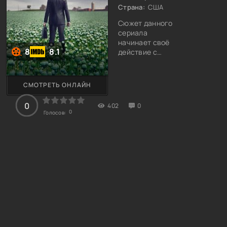
Страна:
США
Сюжет данного
сериала
начинает своё
8
8.1
действие с
одной компании,
которая
выпускает не
СМОТРЕТЬ ОНЛАЙН
совсем
эффективные
0
402
0
таблетки. Это,
0
Голосов:
конечно,
нарушает все
нормативные
акты, но за всем
этим делом
стоит политика.
Несколько
людей
расскажут о
тяжёлых
последствиях
после принятия