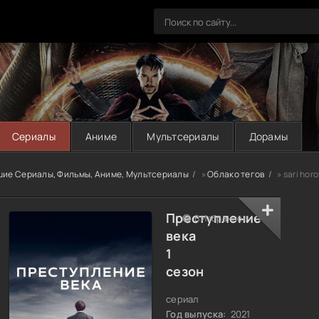
Сериалы
Аниме
Мультсериалы
Дорамы
шие Сериалы, Фильмы, Аниме, Мультсериалы
»
Облако тегов
» sari hor
Преступление
В Избранное
века
1
сезон
сериал
Год выпуска:
2021