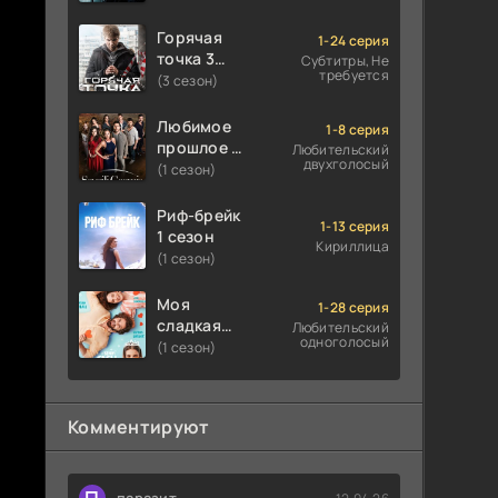
Горячая
1-24 серия
точка 3
Субтитры, Не
требуется
сезон
(3 сезон)
Любимое
1-8 серия
прошлое 1
Любительский
двухголосый
сезон
(1 сезон)
Риф-брейк
1-13 серия
1 сезон
Кириллица
(1 сезон)
Моя
1-28 серия
сладкая
Любительский
одноголосый
ложь 1
(1 сезон)
сезон
Комментируют