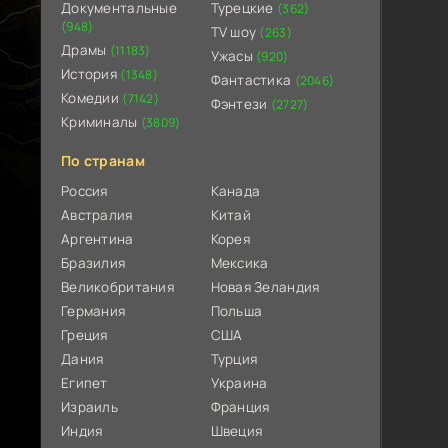
Документальные
Турецкие
(362)
(948)
TV шоу
(263)
Драмы
(11183)
Ужасы
(920)
История
(1348)
Фантастика
(2046)
Комедии
(7142)
Фэнтези
(2727)
Криминалы
(3809)
По странам
Россия
Канада
Австралия
Китай
Аргентина
Корея
Бразилия
Мексика
Великобритания
Новая Зеландия
Германия
Польша
Греция
США
Дания
Турция
Египет
Украина
Израиль
Франция
Индия
Швеция