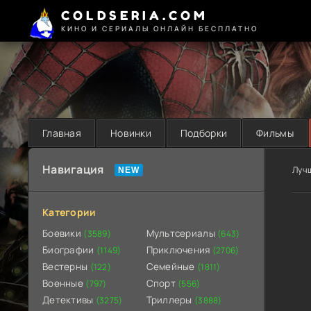
COLDSERIA.COM
КИНО И СЕРИАЛЫ ОНЛАЙН БЕСПЛАТНО
Главная
Новинки
Подборки
Фильмы
Навигация
Луч
Категории
Боевики
Мультсериалы
(3589)
(643)
Биографии
Приключения
(1149)
(2706)
Вестерны
Семейные
(122)
(1811)
Военные
Спорт
(797)
(556)
Детективы
Триллеры
(3275)
(3888)