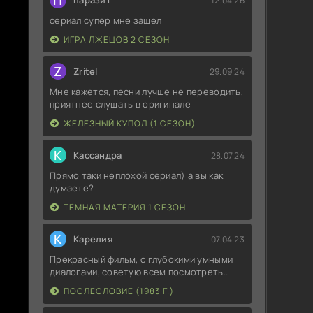
П
паразит
12.04.26
сериал супер мне зашел
ИГРА ЛЖЕЦОВ 2 СЕЗОН
Z
Zritel
29.09.24
Мне кажется, песни лучше не переводить,
приятнее слушать в оригинале
ЖЕЛЕЗНЫЙ КУПОЛ (1 СЕЗОН)
К
Кассандра
28.07.24
Прямо таки неплохой сериал) а вы как
думаете?
ТЁМНАЯ МАТЕРИЯ 1 СЕЗОН
К
Карелия
07.04.23
Прекрасный фильм, с глубокими умными
диалогами, советую всем посмотреть..
ПОСЛЕСЛОВИЕ (1983 Г.)