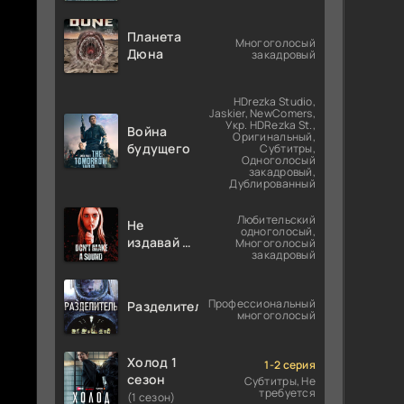
Планета
Многоголосый
Дюна
закадровый
HDrezka Studio,
Jaskier, NewComers,
Укр. HDRezka St.,
Война
Оригинальный,
будущего
Субтитры,
Одноголосый
закадровый,
Дублированный
Любительский
Не
одноголосый,
издавай ни
Многоголосый
закадровый
звука
Профессиональный
Разделитель
многоголосый
Холод 1
1-2 серия
сезон
Субтитры, Не
требуется
(1 сезон)