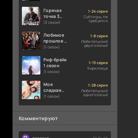
Горячая
1-24 серия
точка 3
Субтитры, Не
требуется
сезон
(3 сезон)
Любимое
1-8 серия
прошлое 1
Любительский
двухголосый
сезон
(1 сезон)
Риф-брейк
1-13 серия
1 сезон
Кириллица
(1 сезон)
Моя
1-28 серия
сладкая
Любительский
одноголосый
ложь 1
(1 сезон)
сезон
Комментируют