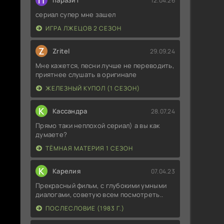
П
паразит
12.04.26
сериал супер мне зашел
ИГРА ЛЖЕЦОВ 2 СЕЗОН
Z
Zritel
29.09.24
Мне кажется, песни лучше не переводить,
приятнее слушать в оригинале
ЖЕЛЕЗНЫЙ КУПОЛ (1 СЕЗОН)
К
Кассандра
28.07.24
Прямо таки неплохой сериал) а вы как
думаете?
ТЁМНАЯ МАТЕРИЯ 1 СЕЗОН
К
Карелия
07.04.23
Прекрасный фильм, с глубокими умными
диалогами, советую всем посмотреть..
ПОСЛЕСЛОВИЕ (1983 Г.)