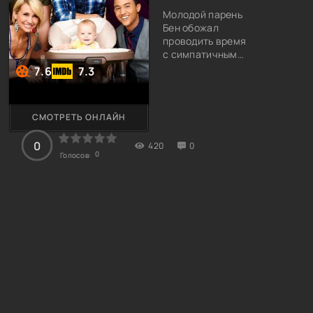
Молодой парень
Бен обожал
проводить время
с симпатичными
девчонками, он
7.6
7.3
планировал этим
заниматься еще
несколько лет, а
СМОТРЕТЬ ОНЛАЙН
уж затем
задуматься о
0
420
0
том, чтобы стать
0
Голосов:
семейным
человеком, но
когда на пороге
появилась
девушка с его
ребенком на
руках, герой
понял, что
беззаботная
жизнь
закончилась. Его