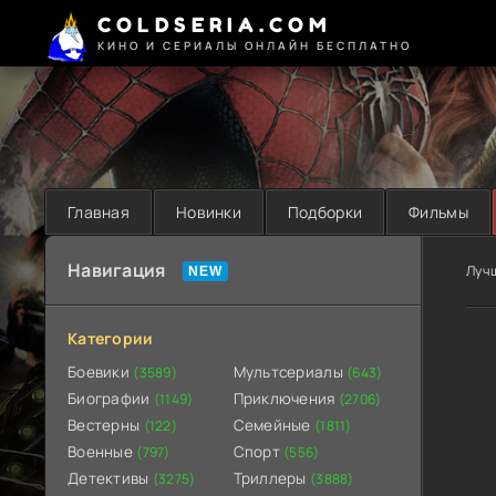
COLDSERIA.COM
КИНО И СЕРИАЛЫ ОНЛАЙН БЕСПЛАТНО
Главная
Новинки
Подборки
Фильмы
Навигация
Луч
Категории
Боевики
Мультсериалы
(3589)
(643)
Биографии
Приключения
(1149)
(2706)
Вестерны
Семейные
(122)
(1811)
Военные
Спорт
(797)
(556)
Детективы
Триллеры
(3275)
(3888)