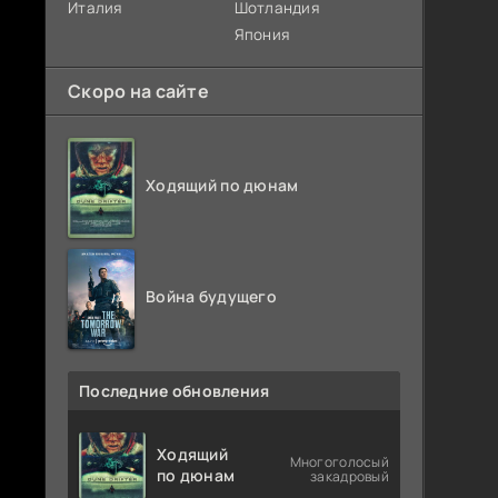
Италия
Шотландия
Япония
Скоро на сайте
Ходящий по дюнам
Война будущего
Последние обновления
Ходящий
Многоголосый
по дюнам
закадровый