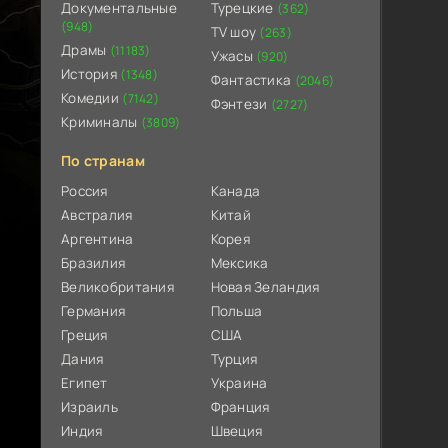
Документальные
Турецкие
(362)
(948)
TV шоу
(263)
Драмы
(11183)
Ужасы
(920)
История
(1348)
Фантастика
(2046)
Комедии
(7142)
Фэнтези
(2727)
Криминалы
(3809)
По странам
Россия
Канада
Австралия
Китай
Аргентина
Корея
Бразилия
Мексика
Великобритания
Новая Зеландия
Германия
Польша
Греция
США
Дания
Турция
Египет
Украина
Израиль
Франция
Индия
Швеция