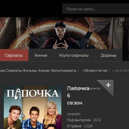
Сериалы
Аниме
Мультсериалы
Дорамы
шие Сериалы, Фильмы, Аниме, Мультсериалы
»
Облако тегов
» sura harr
Папочка
В Избранное
6
сезон
сериал
Год выпуска:
2012
Страна:
США