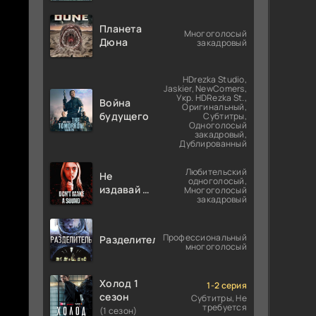
Планета
Многоголосый
Дюна
закадровый
HDrezka Studio,
Jaskier, NewComers,
Укр. HDRezka St.,
Война
Оригинальный,
будущего
Субтитры,
Одноголосый
закадровый,
Дублированный
Любительский
Не
одноголосый,
издавай ни
Многоголосый
закадровый
звука
Профессиональный
Разделитель
многоголосый
Холод 1
1-2 серия
сезон
Субтитры, Не
требуется
(1 сезон)