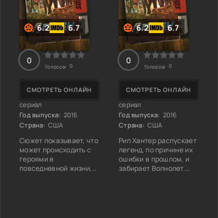
6.2
6.7
6.2
6.7
0
0
0
0
Голосов:
Голосов:
СМОТРЕТЬ ОНЛАЙН
СМОТРЕТЬ ОНЛАЙН
сериал
сериал
Год выпуска:
2016
Год выпуска:
2016
Страна:
США
Страна:
США
Сюжет показывает, что
Рип Хантер распускает
может происходить с
легенд, по причине их
героями в
ошибки в прошлом, и
повседневной жизни,
забирает Волнолет.
ведь им также, как и
Бывший капитан
обычным людям
создал бюро, чтобы
бывает тоскливо и
избавиться от
обыденно. Супергерои
анахронизмов, что
вовлекаются в
появились в истории.