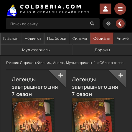
COLDSERIA.COM
КИНО И СЕРИАЛЫ ОНЛАЙН БЕСПЛАТНО
Главная
Новинки
Подборки
Фильмы
Сериалы
Аниме
Мультсериалы
Дорамы
Лучшие Сериалы, Фильмы, Аниме, Мультсериалы
»
Облако тегов
» 
Легенды
Легенды
завтрашнего дня
завтрашнего дня
7 сезон
7 сезон