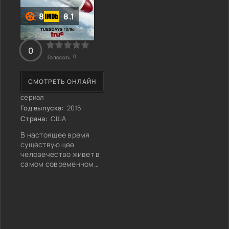
8
8.1
0
0
Голосов:
СМОТРЕТЬ ОНЛАЙН
сериал
Год выпуска:
2015
Страна:
США
В настоящее время
существующее
человечество живет в
самом современном
обществе, где почти у
каждого есть свои,
строго установленные
устои и стереотипы. От
этих навязанных
правил, которым