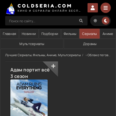
COLDSERIA.COM
КИНО И СЕРИАЛЫ ОНЛАЙН БЕСПЛАТНО
Главная
Новинки
Подборки
Фильмы
Сериалы
Аниме
Мультсериалы
Дорамы
Лучшие Сериалы, Фильмы, Аниме, Мультсериалы
»
Облако тегов
» 
Адам портит всё
3 сезон