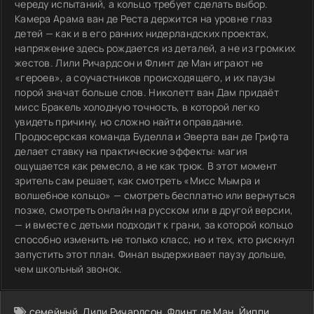
череду испытаний, а кольцо требует сделать выбор.
Камера Арама ван де Реста держится на уровне глаз
детей — как и в его ранних нидерландских проектах,
напряжение здесь рождается из деталей, а не из громких
жестов. Лили Ричардсон и Флинт де Ман играют не
«героев», а соучастников происходящего, и их паузы
порой значат больше слов. Николетт ван Дам придаёт
мисс Бракель холодную точность, в которой легко
увидеть причину, но сложно найти оправдание.
Продюсерская команда Буделла и Эверта ван де Грифта
делает ставку на практические эффекты: магия
ощущается как ремесло, а не как трюк. В этот момент
зритель сам решает, как смотреть «Мисс Мымра и
волшебное кольцо» — смотреть бесплатно или вернуться
позже, смотреть онлайн на русском или в другой версии,
— и вместе с детьми подходит к грани, за которой кольцо
способно изменить не только класс, но и тех, кто рискнул
запустить этот план. Финал выдерживает паузу дольше,
чем школьный звонок.
семейный
,
Лили Ричардсон
,
Флинт де Ман
,
Йиппи
,