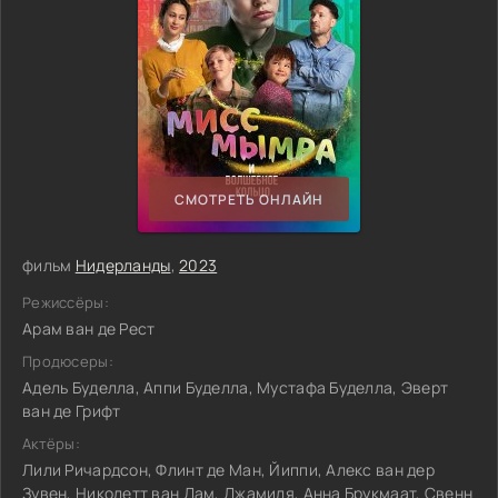
СМОТРЕТЬ ОНЛАЙН
фильм
Нидерланды
,
2023
Режиссёры:
Арам ван де Рест
Продюсеры:
Адель Буделла, Аппи Буделла, Мустафа Буделла, Эверт
ван де Грифт
Актёры:
Лили Ричардсон, Флинт де Ман, Йиппи, Алекс ван дер
Зувен, Николетт ван Дам, Джамиля, Анна Брукмаат, Свенн