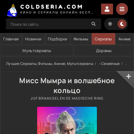
COLDSERIA.COM
КИНО И СЕРИАЛЫ ОНЛАЙН БЕСПЛАТНО
Главная
Новинки
Подборки
Фильмы
Сериалы
Аниме
Мультсериалы
Дорамы
Лучшие Сериалы, Фильмы, Аниме, Мультсериалы
»
Семейные
» Мисс Мымра и волшебное кольцо
Мисс Мымра и волшебное
кольцо
JUF BRAAKSEL EN DE MAGISCHE RING