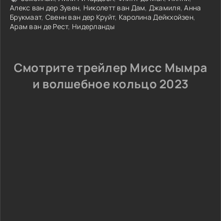
Алекс ван дер Зувен
,
Николетт ван Дам
,
Джамиля
,
Анна
Брукмаат
,
Свенн ван дер Круйт
,
Каролина Дейкхойзен
,
Арам ван де Рест
,
Нидерланды
Смотрите трейлер Мисс Мымра
и волшебное кольцо 2023