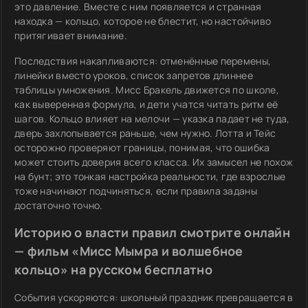
это давление. Вместе с ним появляется и странная
находка — кольцо, которое не блестит, но настойчиво
притягивает внимание.
Последствия накапливаются: отменённые перемены,
линейки вместо уроков, список запретов длиннее
таблицы умножения. Мисс Бракель движется по школе,
как выверенная формула, и дети учатся читать ритм её
шагов. Кольцо влияет на мелочи — указка падает не туда,
дверь захлопывается раньше, чем нужно. Лотта и Тейс
осторожно проверяют границы, понимая, что ошибка
может стоить доверия всего класса. Их замысел не похож
на бунт; это тонкая настройка реальности, где взрослые
тоже начинают подчиняться, если правила заданы
достаточно точно.
Историю о власти правил смотрите онлайн
— фильм «Мисс Мымра и волшебное
кольцо» на русском бесплатно
События ускоряются: школьный праздник превращается в