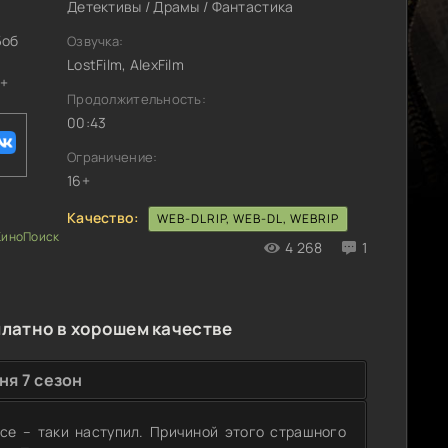
Детективы / Драмы / Фантастика
Боб
Озвучка:
LostFilm, AlexFilm
л+
Продолжительность:
00:43
Ограничение:
16+
Качество:
WEB-DLRIP, WEB-DL, WEBRIP
4 268
1
платно в хорошем качестве
ня 7 сезон
все – таки наступил. Причиной этого страшного