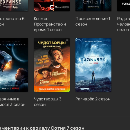
странство 6
Космос:
Происхождение 1
Ради 
он
Пространство и
сезон
челов
время 1 сезон
сезон
ерянные в
Чудотворцы 3
Рагнарёк 2 сезон
мосе 3 сезон
сезон
мментарии к сериалу Сотня 7 сезон