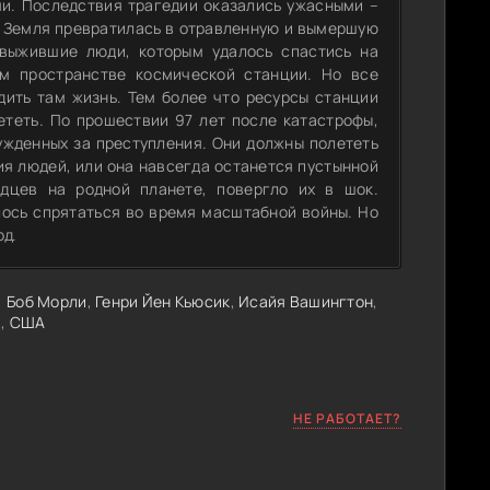
и. Последствия трагедии оказались ужасными –
я Земля превратилась в отравленную и вымершую
 выжившие люди, которым удалось спастись на
м пространстве космической станции. Но все
дить там жизнь. Тем более что ресурсы станции
ететь. По прошествии 97 лет после катастрофы,
ужденных за преступления. Они должны полететь
ия людей, или она навсегда останется пустынной
дцев на родной планете, повергло их в шок.
лось спрятаться во время масштабной войны. Но
од.
,
Боб Морли
,
Генри Йен Кьюсик
,
Исайя Вашингтон
,
а
,
США
НЕ РАБОТАЕТ?