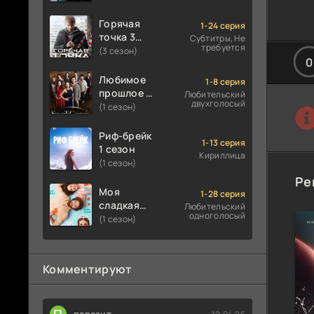
Горячая
1-24 серия
точка 3
Субтитры, Не
требуется
сезон
(3 сезон)
0
Любимое
1-8 серия
прошлое 1
Любительский
двухголосый
сезон
(1 сезон)
Риф-брейк
1-13 серия
1 сезон
Кириллица
(1 сезон)
Ре
Моя
1-28 серия
сладкая
Любительский
одноголосый
ложь 1
(1 сезон)
сезон
Комментируют