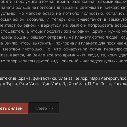
события послужила атомная война, развязанная самими людьм
планета больше не пригодна для жизни. Цветущая и прекрасна
пустыню. Но человечество не погибло полностью, остались
космическом корабле. И теперь они существуют в замкнуто
мечтают об одном – вернуться на Землю и попробовать возро
истощаются, и, чтобы продлить жизнь одним, другим нужно ул
лидеры общины решают отправить на планету сотню людей, ос
на Землю, чтобы выяснить – пригодна ли планета для проживан
и мертвой пустошью. То, что обнаружила сотня первопрохо
Оказывается, на Земле все это время жили люди, те, кому уда
это теперь совсем другой вид – опасный и непредсказуемый нар
детектив
,
драма
,
фантастика
,
Элайза Тейлор
,
Мари Авгеропулос
дж Турко
,
Рики Уиттл
,
Дин Уайт
,
Эд Фрэйман
,
П.Дж. Пеше
,
Канад
еть онлайн
Плеер >>