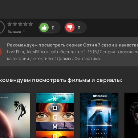
0
0
0
Голосов:
Рекомендуем
посмотреть сериал Сотня 7 сезон
в качеств
LostFilm, AlexFilm онлайн бесплатно 1-15,16,17 серия в хорош
категории Детективы / Драмы / Фантастика.
комендуем посмотреть фильмы и сериалы: