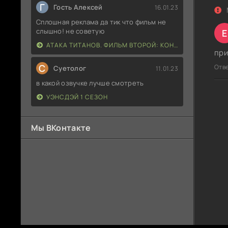
Г
Гость Алексей
16.01.23
Сплошная реклама да тик что фильм не
слышно! не советую
E
АТАКА ТИТАНОВ. ФИЛЬМ ВТОРОЙ: КОНЕЦ СВЕТА
при
С
Отв
Суетолог
11.01.23
в какой озвучке лучше смотреть
УЭНСДЭЙ 1 СЕЗОН
Мы ВКонтакте