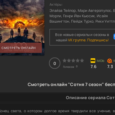
Актёры:
Элайза Тейлор, Мари Авгеропулос, 
Морли, Генри Йен Кьюсик, Исайя
Вашингтон, Пейдж Турко, Рики Уитт
Все новые сериалы и сезоны в
нашей
VK группе. Подпишись!
СМОТРЕТЬ ОНЛАЙН
0
7.6
7.3
0
Голосов:
Смотреть онлайн "Сотня 7 сезон" бес
Описание сериала Сот
Конец света, о котором долгое время твердили все ученые, 