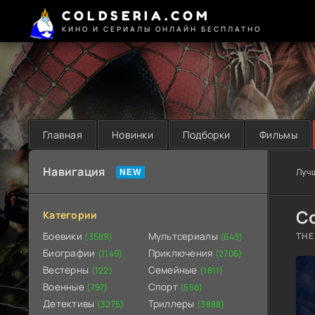
COLDSERIA.COM
КИНО И СЕРИАЛЫ ОНЛАЙН БЕСПЛАТНО
Главная
Новинки
Подборки
Фильмы
Навигация
Луч
Со
Категории
Боевики
Мультсериалы
THE
(3589)
(643)
Биографии
Приключения
(1149)
(2706)
Вестерны
Семейные
(122)
(1811)
Военные
Спорт
(797)
(556)
Детективы
Триллеры
(3275)
(3888)