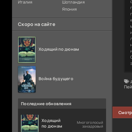
Италия
Шотландия
Япония
Скоро на сайте
Ходящий по дюнам
Война будущего
Пей
Последние обновления
Смотр
Ходящий
Многоголосый
по дюнам
закадровый