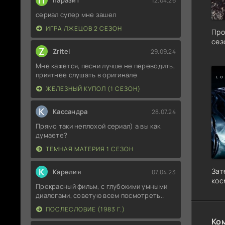
П
паразит
12.04.26
сериал супер мне зашел
ИГРА ЛЖЕЦОВ 2 СЕЗОН
Про
сез
Z
Zritel
29.09.24
Мне кажется, песни лучше не переводить,
приятнее слушать в оригинале
ЖЕЛЕЗНЫЙ КУПОЛ (1 СЕЗОН)
К
Кассандра
28.07.24
Прямо таки неплохой сериал) а вы как
думаете?
ТЁМНАЯ МАТЕРИЯ 1 СЕЗОН
К
Зат
Карелия
07.04.23
кос
Прекрасный фильм, с глубокими умными
диалогами, советую всем посмотреть..
ПОСЛЕСЛОВИЕ (1983 Г.)
Ко