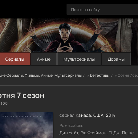
Сериалы
Аниме
Мультсериалы
Дорамы
шие Сериалы, Фильмы, Аниме, Мультсериалы
»
Детективы
» Сотня 7 се
тня 7 сезон
 100
сериал
Канада, США
,
2014
Режиссёры:
Дин Уайт, Эд Фрэйман, П.Дж. Пеше