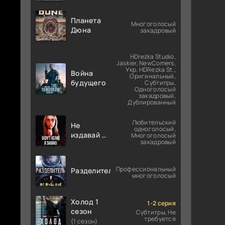
Планета
Многоголосый
Дюна
закадровый
HDrezka Studio,
Jaskier, NewComers,
Укр. HDRezka St.,
Война
Оригинальный,
будущего
Субтитры,
Одноголосый
закадровый,
Дублированный
Любительский
Не
одноголосый,
издавай ни
Многоголосый
закадровый
звука
Профессиональный
Разделитель
многоголосый
Холод 1
1-2 серия
сезон
Субтитры, Не
требуется
(1 сезон)