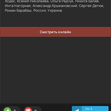
Ходос
,
Ксения Николаева
,
Ольга Радчук
,
Никита Балев
,
Инга Нагорная
,
Александр Крыжановский
,
Сергей Детюк
,
Роман Барабаш
,
Россия
,
Украина
Смотреть онлайн
МЫ В
0
0