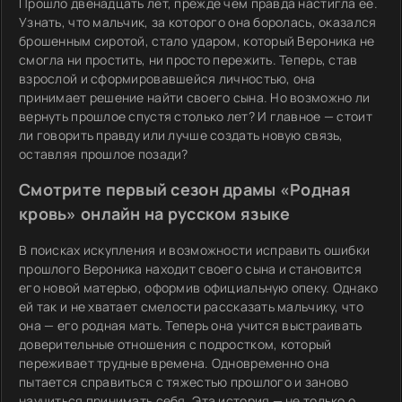
Прошло двенадцать лет, прежде чем правда настигла её.
Узнать, что мальчик, за которого она боролась, оказался
брошенным сиротой, стало ударом, который Вероника не
смогла ни простить, ни просто пережить. Теперь, став
взрослой и сформировавшейся личностью, она
принимает решение найти своего сына. Но возможно ли
вернуть прошлое спустя столько лет? И главное — стоит
ли говорить правду или лучше создать новую связь,
оставляя прошлое позади?
Смотрите первый сезон драмы «Родная
кровь» онлайн на русском языке
В поисках искупления и возможности исправить ошибки
прошлого Вероника находит своего сына и становится
его новой матерью, оформив официальную опеку. Однако
ей так и не хватает смелости рассказать мальчику, что
она — его родная мать. Теперь она учится выстраивать
доверительные отношения с подростком, который
переживает трудные времена. Одновременно она
пытается справиться с тяжестью прошлого и заново
научиться принимать себя. Эта история — не только о