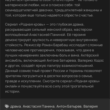
материнской любви, но и о поиске себя: той
семнадцатилетней девочки, тридцатилетней женщины и
той, которая еще только надеется обрести счастье.
Сериал «Родная кровь» — это глубокая драма,
раскрывающая сильный женский образ, мастерски
воплощённый Анастасией Паниной. Её героиня
демонстрирует хрупкость и невероятную внутреннюю
стойкость. Режиссёр Роман Барабаш исследует сложные
человеческие противоречия, показывая, что даже в
лучших намерениях заключены боль и вина. Актёрский
ансамбль, включающий Антона Батырева, Валерию Ходос
и других, создаёт яркую палитру взаимоотношений.
Данный совместный проект России и Украины позволяет
зрителям погрузиться в десятки вопросов о семье,
правде и искуплении. Смотрите сериал «Родная кровь»
онлайн и почувствуйте всю силу этой трогательной
истории.
драма
,
Анастасия Панина
,
Антон Батырев
,
Валерия