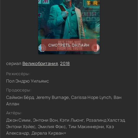
СМОТРЕТЬ ОНЛАЙН
сериал
Великобритания
,
2018
Режиссёры:
Пол Эндрю Уильямс
Продюсеры:
Саймон Бёрд, Jeremy Burnage, Carissa Hope Lynch, Ван
Аллан
Актёры:
Джон Симм, Энтони Вон, Кэти Льюнг, Розалинд Халстэд,
Энтони Хэйес, Эмилия Фокс, Тим Макиннерни, Каэ
Александр, Дервла Кирван+