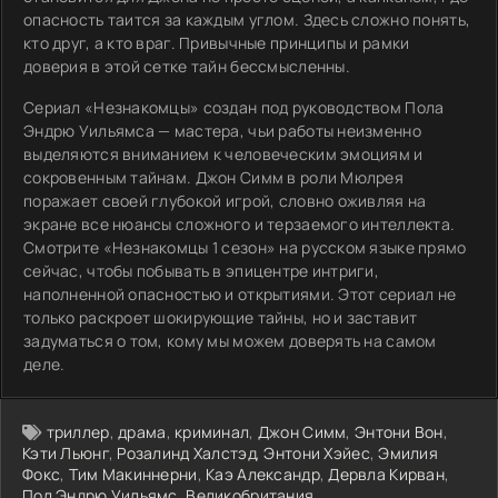
опасность таится за каждым углом. Здесь сложно понять,
кто друг, а кто враг. Привычные принципы и рамки
доверия в этой сетке тайн бессмысленны.
Сериал «Незнакомцы» создан под руководством Пола
Эндрю Уильямса — мастера, чьи работы неизменно
выделяются вниманием к человеческим эмоциям и
сокровенным тайнам. Джон Симм в роли Мюлрея
поражает своей глубокой игрой, словно оживляя на
экране все нюансы сложного и терзаемого интеллекта.
Смотрите «Незнакомцы 1 сезон» на русском языке прямо
сейчас, чтобы побывать в эпицентре интриги,
наполненной опасностью и открытиями. Этот сериал не
только раскроет шокирующие тайны, но и заставит
задуматься о том, кому мы можем доверять на самом
деле.
триллер
,
драма
,
криминал
,
Джон Симм
,
Энтони Вон
,
Кэти Льюнг
,
Розалинд Халстэд
,
Энтони Хэйес
,
Эмилия
Фокс
,
Тим Макиннерни
,
Каэ Александр
,
Дервла Кирван
,
Пол Эндрю Уильямс
,
Великобритания