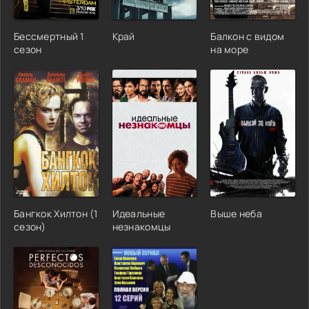
Бессмертный 1
Край
Балкон с видом
сезон
на море
Бангкок Хилтон (1
Идеальные
Выше неба
сезон)
незнакомцы