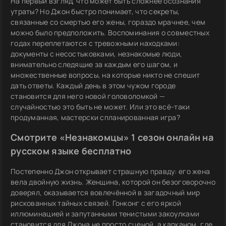
На первый взгляд, что может быть сложнее осознания
утраты? Но Джон быстро понимает, что секреты,
связанные со смертью его жены, гораздо мрачнее, чем
можно было предположить. Воспоминания о совместных
годах переплетаются с тревожными находками:
документы с несостыковками, незнакомые люди,
внимательно следящие за каждым его шагом, и
множественные вопросы, на которые никто не спешит
дать ответы. Каждый день в этом чужом городе
становится для него новой головоломкой —
случайностью это быть не может. Или это всё-таки
продуманная, мастерски спланированная игра?
Смотрите «Незнакомцы» 1 сезон онлайн на
русском языке бесплатно
Постепенно Джон открывает страшную правду: его жена
вела двойную жизнь. Женщина, которой он безоговорочно
доверял, оказывается вовлечённой в загадочный мир
рискованных тайных связей. Гонконг с его яркой
иллюминацией и запутанными тенистыми закоулками
становится для Джона не просто сценой, а капканом, где