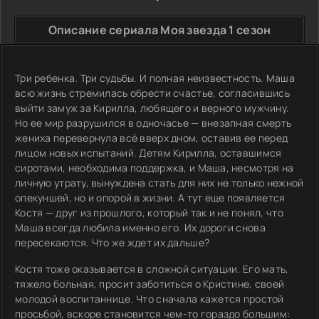
Описание сериала Моя звезда 1 сезон
Три ребенка. Три судьбы. И полная неизвестность. Маша
всю жизнь стремилась обрести счастье, согласившись
выйти замуж за Кирилла, любящего и верного мужчину.
Но ее мир разрушился в одночасье — внезапная смерть
жениха перевернула всё вверх дном, оставив ее перед
лицом новых испытаний. Детям Кирилла, оставшимся
сиротами, необходима поддержка, и Маша, несмотря на
личную утрату, вынуждена стать для них не только нежной
опекуншей, но и опорой в жизни. А тут еще появляется
Костя — друг из прошлого, который так и не понял, что
Маша всегда любила именно его. Их дороги снова
пересекаются. Что же ждет их дальше?
Костя тоже оказывается в сложной ситуации. Его мать,
тяжело больная, просит заботиться о Кристине, своей
молодой воспитаннице. Что сначала кажется простой
просьбой, вскоре становится чем-то гораздо большим: