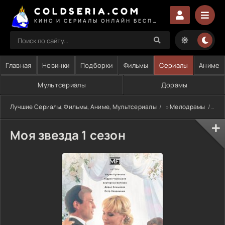
COLDSERIA.COM
КИНО И СЕРИАЛЫ ОНЛАЙН БЕСПЛАТНО
Главная
Новинки
Подборки
Фильмы
Сериалы
Аниме
Мультсериалы
Дорамы
Лучшие Сериалы, Фильмы, Аниме, Мультсериалы
»
Мелодрамы
» М
Моя звезда 1 сезон