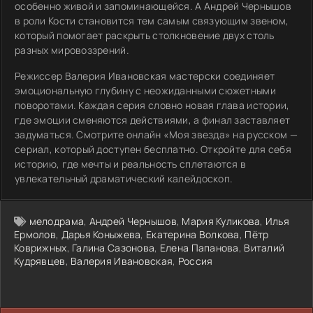
особенно живой и запоминающейся. А Андрей Чернышов
в роли Кости становится тем самым связующим звеном,
который помогает раскрыть столкновение двух столь
разных мировоззрений.
Режиссер Валерия Ивановская мастерски соединяет
эмоциональную глубину с неожиданными сюжетными
поворотами. Каждая серия словно новая глава истории,
где эмоции сменяются действиями, а финал заставляет
задуматься. Смотрите онлайн «Моя звезда» на русском —
сериал, который доступен бесплатно. Откройте для себя
историю, где мечты и реальность сплетаются в
увлекательный драматический калейдоскоп.
мелодрама
,
Андрей Чернышов
,
Мария Куликова
,
Илья
Ермолов
,
Дарья Коныжева
,
Екатерина Волкова
,
Пётр
Коврижных
,
Галина Сазонова
,
Елена Папанова
,
Виталий
Кудрявцев
,
Валерия Ивановская
,
Россия