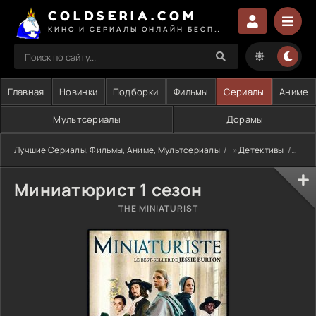
COLDSERIA.COM
КИНО И СЕРИАЛЫ ОНЛАЙН БЕСПЛАТНО
Главная
Новинки
Подборки
Фильмы
Сериалы
Аниме
Мультсериалы
Дорамы
Лучшие Сериалы, Фильмы, Аниме, Мультсериалы
»
Детективы
» Ми
Миниатюрист 1 сезон
THE MINIATURIST