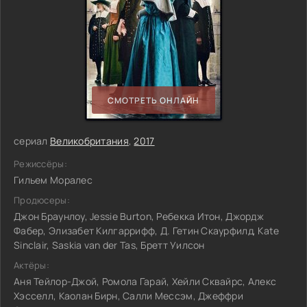
СМОТРЕТЬ ОНЛАЙН
сериал
Великобритания
,
2017
Режиссёры:
Гильем Моралес
Продюсеры:
Джон Браунлоу, Jessie Burton, Ребекка Итон, Джордж
Фабер, Элизабет Килгаррифф, Д. Гетин Скаурфилд, Kate
Sinclair, Saskia van der Tas, Бретт Уилсон
Актёры:
Аня Тейлор-Джой, Ромола Гарай, Хейли Сквайрс, Алекс
Хэсселл, Каолан Бирн, Салли Мессэм, Джеффри