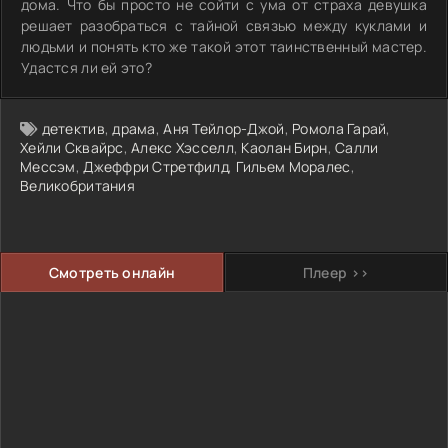
дома. Что бы просто не сойти с ума от страха девушка
решает разобраться с тайной связью между куклами и
людьми и понять кто же такой этот таинственный мастер.
Удастся ли ей это?
детектив
,
драма
,
Аня Тейлор-Джой
,
Ромола Гарай
,
Хейли Сквайрс
,
Алекс Хэсселл
,
Каолан Бирн
,
Салли
Мессэм
,
Джеффри Стретфилд
,
Гильем Моралес
,
Великобритания
Смотреть онлайн
Плеер >>