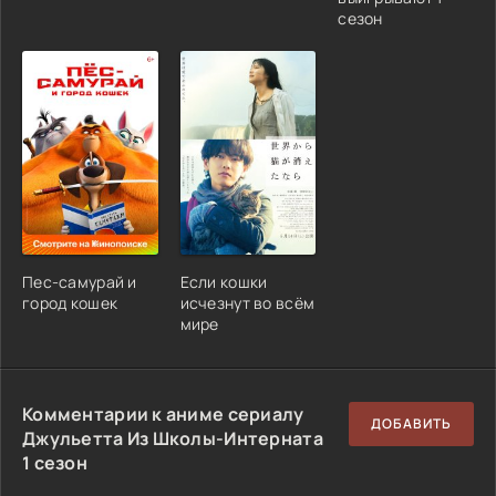
сезон
Пес-самурай и
Если кошки
город кошек
исчезнут во всём
мире
Комментарии к аниме сериалу
ДОБАВИТЬ
Джульетта Из Школы-Интерната
1 сезон