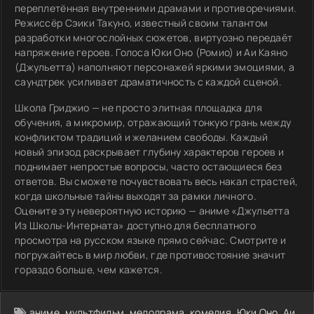
переплетённая внутренними драмами и противоречиями.
Режиссёр Сэики Такуно, известный своим талантом
разработки многослойных сюжетов, виртуозно передаёт
напряжение героев. Голоса Юки Оно (Ромио) и Аи Каяно
(Джульетта) наполняют персонажей яркими эмоциями, а
саундтрек усиливает драматичность с каждой сценой.
Школа Гриджио — не просто элитная площадка для
обучения, а микромир, отражающий тонкую грань между
конфликтом традиций и желанием свободы. Каждый
новый эпизод раскрывает глубину характеров героев и
поднимает непростые вопросы, часто остающиеся без
ответов. Вы сможете почувствовать весь накал страстей,
когда школьные тайны выходят за рамки личного.
Оцените эту невероятную историю — аниме «Джульетта
Из Школы-Интерната» доступно для бесплатного
просмотра на русском языке прямо сейчас. Смотрите и
погружайтесь в мир любви, где противостояние значит
гораздо больше, чем кажется.
аниме
,
мультфильм
,
мелодрама
,
комедия
,
Юки Оно
,
Аи