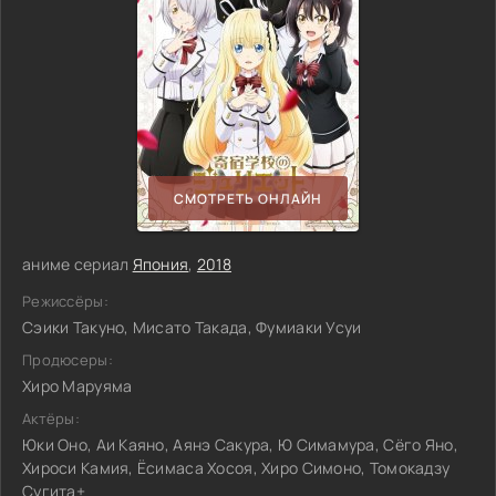
СМОТРЕТЬ ОНЛАЙН
аниме сериал
Япония
,
2018
Режиссёры:
Сэики Такуно, Мисато Такада, Фумиаки Усуи
Продюсеры:
Хиро Маруяма
Актёры:
Юки Оно, Аи Каяно, Аянэ Сакура, Ю Симамура, Сёго Яно,
Хироси Камия, Ёсимаса Хосоя, Хиро Симоно, Томокадзу
Сугита+