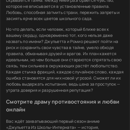
скрывается тайна. Между ними разгорается чувство,
которое не вписывается в установленные правила.
Любовь, способная затмить страхи, пережить запреты и
засиять ярче всех цветов школьного сада.
Но что делать, если человек, который ближе всех к
вашему сердцу, одновременно тот, кого нельзя даже
назвать по имени? Джульетта и Ромио решают пойти на
риск и сохранить свои чувства в тайне, умело обходя
правила, обманывая друзей и врагов. Их план кажется
идеальным, но чем больше они стараются спрятать свою
связь, тем сильнее в окружающих растёт любопытство.
Каждая стычка фракций, каждое случайное слово, каждая
ошибка становятся для них новой угрозой. Сможет ли их
любовь выдержать испытания, ведь цена за проступок —
утрата доверия и разрушенная репутация?
Смотрите драму противостояния и любви
онлайн
Вас ждёт захватывающий первый сезон аниме
«Джульетта Из Школы-Интерната» — история,