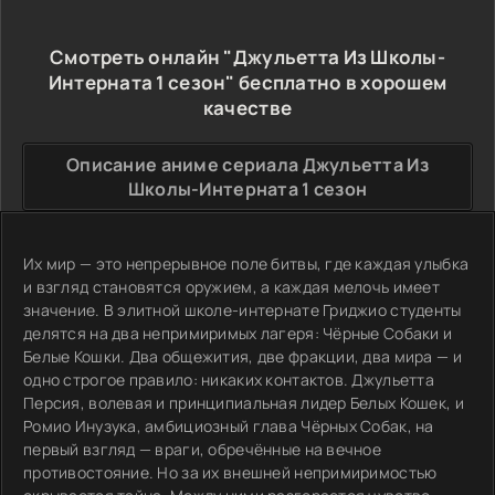
Смотреть онлайн "Джульетта Из Школы-
Интерната 1 сезон" бесплатно в хорошем
качестве
Описание аниме сериала Джульетта Из
Школы-Интерната 1 сезон
Их мир — это непрерывное поле битвы, где каждая улыбка
и взгляд становятся оружием, а каждая мелочь имеет
значение. В элитной школе-интернате Гриджио студенты
делятся на два непримиримых лагеря: Чёрные Собаки и
Белые Кошки. Два общежития, две фракции, два мира — и
одно строгое правило: никаких контактов. Джульетта
Персия, волевая и принципиальная лидер Белых Кошек, и
Ромио Инузука, амбициозный глава Чёрных Собак, на
первый взгляд — враги, обречённые на вечное
противостояние. Но за их внешней непримиримостью