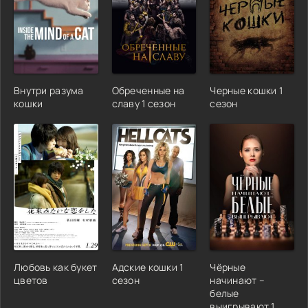
Внутри разума
Обреченные на
Черные кошки 1
кошки
славу 1 сезон
сезон
Любовь как букет
Адские кошки 1
Чёрные
цветов
сезон
начинают –
белые
выигрывают 1