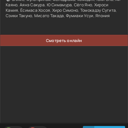
Каяно
,
Аянэ Сакура
,
Ю Симамура
,
Сёго Яно
,
Хироси
Камия
,
Ёсимаса Хосоя
,
Хиро Симоно
,
Томокадзу Сугита
,
Сэики Такуно
,
Мисато Такада
,
Фумиаки Усуи
,
Япония
Смотреть онлайн