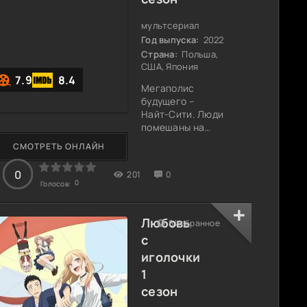
непростой.
Аджиро Шинпей
мультсериал
задумал вести
Год выпуска:
2022
самостоятельную
Страна:
Польша,
жизнь и
США, Япония
7.9
8.4
Мегаполис
будущего –
Найт-Сити. Люди
помешаны на
высоких
СМОТРЕТЬ ОНЛАЙН
технологиях и
различного вида
0
201
0
имплантатах.
0
Голосов:
Мама Дэвида
Мартинеса едва
держится на
Любовь
В Избранное
плаву, но
с
старается
иголочки
сделать все от
нее зависящее,
1
чтобы сын
сезон
обучался в