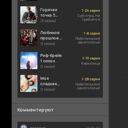
Горячая
1-24 серия
точка 3
Субтитры, Не
требуется
сезон
(3 сезон)
Любимое
1-8 серия
прошлое 1
Любительский
двухголосый
сезон
(1 сезон)
Риф-брейк
1-13 серия
1 сезон
Кириллица
(1 сезон)
Моя
1-28 серия
сладкая
Любительский
одноголосый
ложь 1
(1 сезон)
сезон
Комментируют