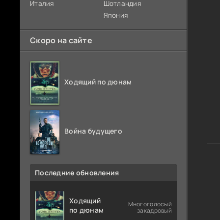
Италия
Шотландия
Япония
Скоро на сайте
Ходящий по дюнам
Война будущего
Последние обновления
Ходящий
Многоголосый
по дюнам
закадровый