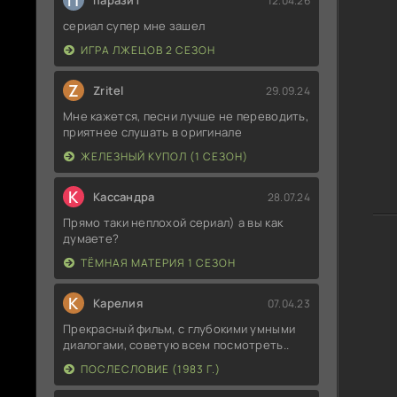
П
паразит
12.04.26
сериал супер мне зашел
ИГРА ЛЖЕЦОВ 2 СЕЗОН
Z
Zritel
29.09.24
Мне кажется, песни лучше не переводить,
приятнее слушать в оригинале
ЖЕЛЕЗНЫЙ КУПОЛ (1 СЕЗОН)
К
Кассандра
28.07.24
Прямо таки неплохой сериал) а вы как
думаете?
ТЁМНАЯ МАТЕРИЯ 1 СЕЗОН
К
Карелия
07.04.23
Прекрасный фильм, с глубокими умными
диалогами, советую всем посмотреть..
ПОСЛЕСЛОВИЕ (1983 Г.)