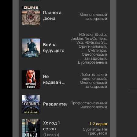
Планета
Многоголосый
Дюна
закадровый
HDrezka Studio,
Jaskier, NewComers,
Укр. HDRezka St.,
Война
Оригинальный,
будущего
Субтитры,
Одноголосый
закадровый,
Дублированный
Любительский
Не
одноголосый,
издавай ни
Многоголосый
закадровый
звука
Профессиональный
Разделитель
многоголосый
Холод 1
1-2 серия
сезон
Субтитры, Не
требуется
(1 сезон)