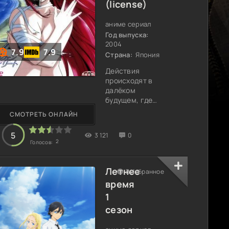
(license)
аниме сериал
Год выпуска:
2004
7.9
7.9
Страна:
Япония
Действия
происходят в
далёком
будущем, где
человечество
СМОТРЕТЬ ОНЛАЙН
пытается
создать
5
3 121
0
идеальных вид
2
Голосов:
разумных
существ. После
огромного
Летнее
В Избранное
количества
время
попыток, и
1
опытов учёным
удаётся вывести
сезон
новый вид,
который