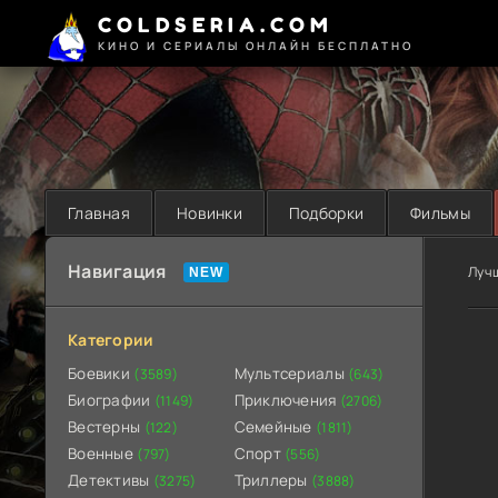
COLDSERIA.COM
КИНО И СЕРИАЛЫ ОНЛАЙН БЕСПЛАТНО
Главная
Новинки
Подборки
Фильмы
Навигация
Луч
Категории
Боевики
Мультсериалы
(3589)
(643)
Биографии
Приключения
(1149)
(2706)
Вестерны
Семейные
(122)
(1811)
Военные
Спорт
(797)
(556)
Детективы
Триллеры
(3275)
(3888)