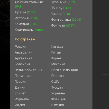
Документальные
Турецкие
(362)
(948)
TV шоу
(263)
Драмы
(11183)
Ужасы
(920)
История
(1348)
Фантастика
(2046)
Комедии
(7142)
Фэнтези
(2727)
Криминалы
(3809)
По странам
Россия
Канада
Австралия
Китай
Аргентина
Корея
Бразилия
Мексика
Великобритания
Новая Зеландия
Германия
Польша
Греция
США
Дания
Турция
Египет
Украина
Израиль
Франция
Индия
Швеция