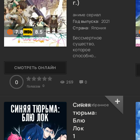
г.)
аниме сериал
Год выпуска:
2021
Страна:
Япония
7.8
8.5
Бессмертное
существо,
которое
способно
принимать
различные
СМОТРЕТЬ ОНЛАЙН
формы от камня
и мха до
0
269
0
животных и
0
Голосов:
человека,
однажды
оказывается в
Синяя
В Избранное
тундре, где
тюрьма:
после
Блю
нескольких
трансформаций
Лок
находит тушу
1
волка. В этом