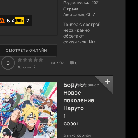
Год выпуска:
2021
здания. Но
Страна:
Австралия, США
6.4
7
Тейлор с сестрой
неожиданно
обретают
союзников. Им
помогают Мей и
СМОТРЕТЬ ОНЛАЙН
Мальчик,
команде срочно
0
592
0
необходимо
0
Голосов:
добраться до
Сиднея на
магическом
Боруто:
В Избранное
Атласе-
Новое
разрушителе.
поколение
Разнообразные
суровые
Наруто
испытания
1
предстоят
сезон
четверым
героям. На пути
квартета возник
аниме сериал