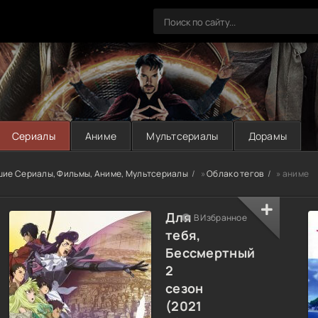
Сериалы
Аниме
Мультсериалы
Дорамы
шие Сериалы, Фильмы, Аниме, Мультсериалы
»
Облако тегов
» аниме
Для
В Избранное
тебя,
Бессмертный
2
сезон
(2021