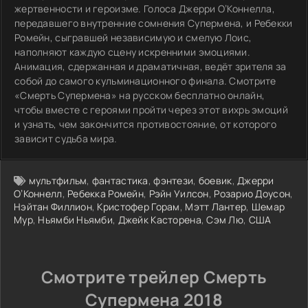
жертвенности и героизме. Голоса Джерри О’Коннелла,
передавшего внутренние сомнения Супермена, и Ребекки
Ромейн, сыгравшей независимую и смелую Лоис,
наполняют каждую сцену искренними эмоциями.
Анимация, сдержанная и драматичная, ведёт зрителя за
собой до самого кульминационного финала. Смотрите
«Смерть Супермена» на русском бесплатно онлайн,
чтобы вместе с героями пройти через этот вихрь эмоций
и узнать, чем закончится противостояние, от которого
зависит судьба мира.
мультфильм
,
фантастика
,
фэнтези
,
боевик
,
Джерри
О’Коннелл
,
Ребекка Ромейн
,
Рэйн Уилсон
,
Розарио Доусон
,
Нэйтан Филлион
,
Кристофер Горам
,
Мэтт Лантер
,
Шемар
Мур
,
Ньямби Ньямби
,
Джейк Касторена
,
Сэм Лю
,
США
Смотрите трейлер Смерть
Супермена 2018