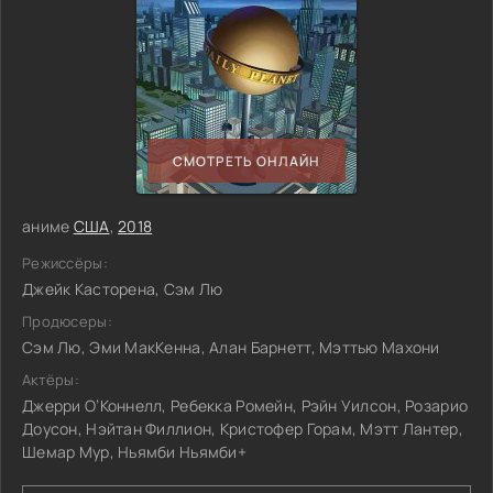
СМОТРЕТЬ ОНЛАЙН
аниме
США
,
2018
Режиссёры:
Джейк Касторена, Сэм Лю
Продюсеры:
Сэм Лю, Эми МакКенна, Алан Барнетт, Мэттью Махони
Актёры:
Джерри О’Коннелл, Ребекка Ромейн, Рэйн Уилсон, Розарио
Доусон, Нэйтан Филлион, Кристофер Горам, Мэтт Лантер,
Шемар Мур, Ньямби Ньямби+