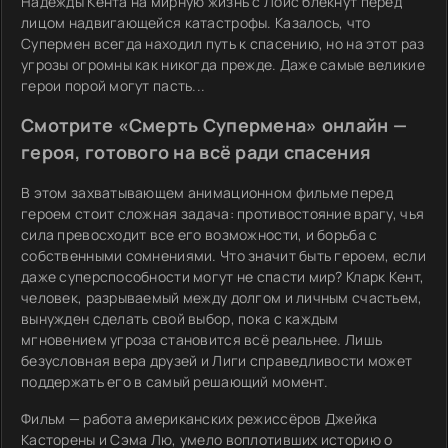
Надежды Кента на мирную жизнь с Лоис блекнут перед
лицом надвигающейся катастрофы. Казалось, что
Супермен всегда находил путь к спасению, но на этот раз
угрозы огромны как никогда прежде. Даже самые великие
герои порой могут пасть...
Смотрите «Смерть Супермена» онлайн —
героя, готового на всё ради спасения
В этом захватывающем анимационном фильме перед
героем стоит сложная задача: противостояние врагу, чья
сила превосходит все его возможности, и борьба с
собственными сомнениями. Что значит быть героем, если
даже суперспособности могут не спасти мир? Кларк Кент,
человек, разрываемый между долгом и личным счастьем,
вынужден сделать свой выбор, пока с каждым
мгновением угроза становится всё реальнее. Лишь
безусловная вера друзей и Лиги справедливости может
поддержать его в самый решающий момент.
Фильм — работа американских режиссёров Джейка
Касторены и Сэма Лю, умело воплотивших историю о