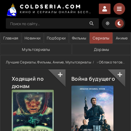
COLDSERIA.COM
КИНО И СЕРИАЛЫ ОНЛАЙН БЕСПЛАТНО
Главная
Новинки
Подборки
Фильмы
Сериалы
Аниме
Мультсериалы
Дорамы
Лучшие Сериалы, Фильмы, Аниме, Мультсериалы
»
Облако тегов
» 
Ходящий по
Война будущего
дюнам