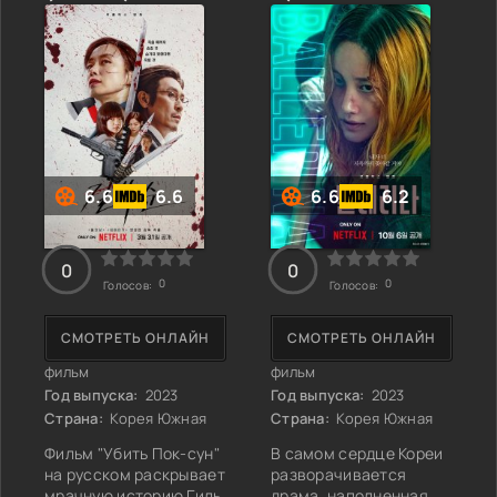
стороне, когда
древние идеалы
справедливости, за
которые он когда-то
сражался, снова
оказываются под
угрозой.
6.6
6.6
6.6
6.2
0
0
0
0
Голосов:
Голосов:
СМОТРЕТЬ ОНЛАЙН
СМОТРЕТЬ ОНЛАЙН
фильм
фильм
Год выпуска:
2023
Год выпуска:
2023
Страна:
Корея Южная
Страна:
Корея Южная
Фильм "Убить Пок-сун"
В самом сердце Кореи
на русском раскрывает
разворачивается
мрачную историю Гиль
драма, наполненная