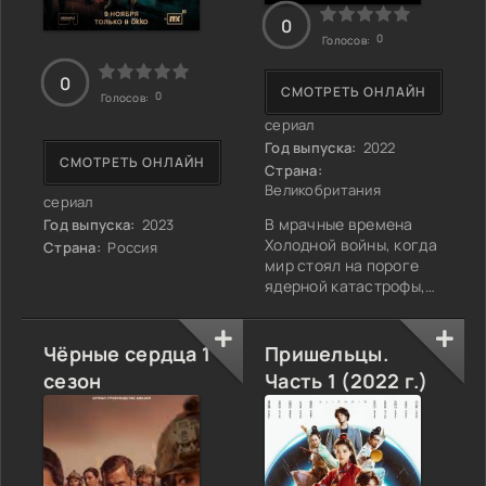
0
0
Голосов:
0
СМОТРЕТЬ ОНЛАЙН
0
Голосов:
сериал
Год выпуска:
2022
СМОТРЕТЬ ОНЛАЙН
Страна:
Великобритания
сериал
В мрачные времена
Год выпуска:
2023
Холодной войны, когда
Страна:
Россия
мир стоял на пороге
ядерной катастрофы,
на передний план
выходят не только
глобальные
Чёрные сердца 1
Пришельцы.
геополитические
сезон
Часть 1 (2022 г.)
интересы, но и судьбы
отдельных людей,
попавших в водоворот
исторических событий.
"Досье Ипкресс"