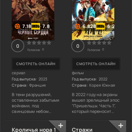
представляет
страницу из жизни
Гарри Палмера -
7.18
7.8
6.828
6.2
0
0
0
0
Голосов:
Голосов:
СМОТРЕТЬ ОНЛАЙН
СМОТРЕТЬ ОНЛАЙН
сериал
фильм
Год выпуска:
2023
Год выпуска:
2022
Страна:
Франция
Страна:
Корея Южная
В тени разрушений,
В 2022 году на экраны
оставленных забытыми
вышел зрелищный эпос
войнами, под
"Пришельцы. Часть 1",
свинцовым небом
который переносит
Ирака
зрителей в мир, где
разворачивается
время не имеет
захватывающая
границ, а люди и
Кроличья нора 1
Стражи