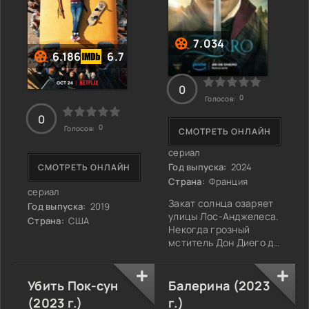
7.034
6.186
6.7
0
0
Голосов:
0
0
Голосов:
СМОТРЕТЬ ОНЛАЙН
сериал
Год выпуска:
2024
СМОТРЕТЬ ОНЛАЙН
Страна:
Франция
сериал
Закат солнца озаряет
Год выпуска:
2019
улицы Лос-Анджелеса.
Страна:
США
Некогда грозный
мститель Дон Диего де
ла Вега, примеривший
на себя роль мирного
мэра, решает вновь
Убить Пок-сун
Балерина (2023
взяться за оружие. Он
(2023 г.)
г.)
не может оставаться в