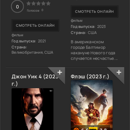
0
0
Голосов:
СМОТРЕТЬ ОНЛАЙН
фильм
СМОТРЕТЬ ОНЛАЙН
Год выпуска:
2023
Страна:
США
фильм
Год выпуска:
2021
В американском
Страна:
городе Балтимор
Великобритания, США
накануне Нового года
случается несчастье.
В то время как
большинство жителей
увлеченно отмечали
Джон Уик 4 (2023
Флэш (2023 г.)
праздник и запускали
г.)
салюты, некий маньяк-
убийца,
воспользовавшись
моментом, успел
погубить несколько
десятков человек.
Расследовать громкое
дело, держащее в
страхе всех