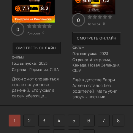
6.6
7.2
7.7
8.2
0
0
Голосов:
0
0
Голосов:
СМОТРЕТЬ ОНЛАЙН
фильм
СМОТРЕТЬ ОНЛАЙН
Год выпуска:
2023
фильм
Страна:
Австралия,
Год выпуска:
2023
Канада, Новая Зеландия,
Страна:
Германия, США
США
Джон смог оправиться
Ещё в детстве Барри
после полученных
Аллен остался без
ранений. Его укрыл в
родителей. Мать убил
своем убежище
злоумышленник,
"Голубиный Король",
обладающий
который затаил обиду
суперспособностями,
на Правление Кланов.
а отца обвинили в
Как только раны
преступлении и
1
2
3
4
5
6
7
8
мужчины зажили, он
посадили в тюрьму за
получает в подарок
несовершённое