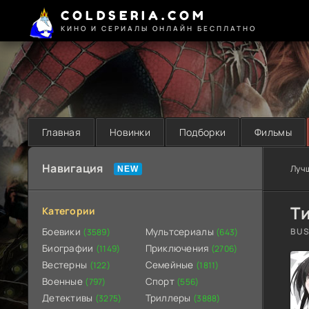
COLDSERIA.COM
КИНО И СЕРИАЛЫ ОНЛАЙН БЕСПЛАТНО
Главная
Новинки
Подборки
Фильмы
Навигация
Луч
Т
Категории
Боевики
Мультсериалы
BUS
(3589)
(643)
Биографии
Приключения
(1149)
(2706)
Вестерны
Семейные
(122)
(1811)
Военные
Спорт
(797)
(556)
Детективы
Триллеры
(3275)
(3888)