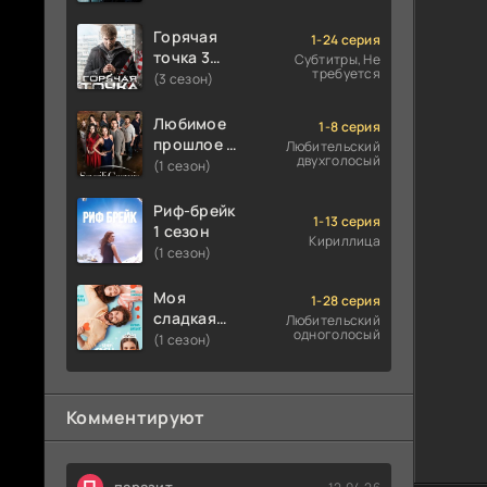
Горячая
1-24 серия
точка 3
Субтитры, Не
требуется
сезон
(3 сезон)
Любимое
1-8 серия
прошлое 1
Любительский
двухголосый
сезон
(1 сезон)
Риф-брейк
1-13 серия
1 сезон
Кириллица
(1 сезон)
Моя
1-28 серия
сладкая
Любительский
одноголосый
ложь 1
(1 сезон)
сезон
Комментируют