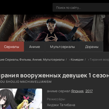
Сериалы
Аниме
Мультсериалы
Дорамы
шие Сериалы, Фильмы, Аниме, Мультсериалы
»
Комедии
» Тирания воо
ирания вооруженных девушек 1 сезо
OU SHOUJO MACHIAVELLIANISM
аниме сериал
Япония
,
2017
Режиссёры:
Хидэки Татибана