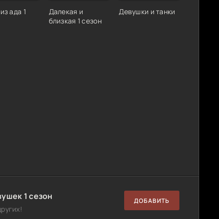
из ада 1
Далекая и
Девушки и танки
близкая 1 сезон
ушек 1 сезон
ДОБАВИТЬ
ругих!