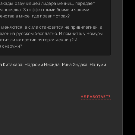
акады, озвучившей лидера мечниц, передает
м порядка. За эффектными боями и яркими
енства в мире, где правит страх?
 меняются, а сила становится не привилегией, а
езон на русском бесплатно. И помните: у Номуры
ватит ли их против пятерки мечниц? И
я снаружи?
а Китахара
,
Нодзоми Нисида
,
Рина Хидака
,
Нацуми
НЕ РАБОТАЕТ?