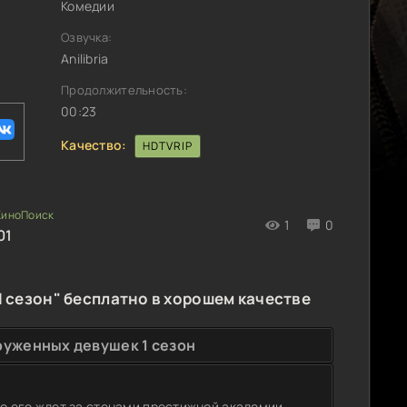
Комедии
Озвучка:
Anilibria
Продолжительность:
00:23
Качество:
HDTVRIP
1
0
01
 сезон" бесплатно в хорошем качестве
руженных девушек 1 сезон
то его ждет за стенами престижной академии