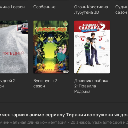
жина 1 сезон
Особенные
Огонь Кристиана
Судья 
Лубутена 3D
сезон
ь дней 2
Вуншпунш 2
Дневник слабака
он
сезон
2: Правила
Родрика
мментарии к аниме сериалу Тирания вооруженных дев
Минимальная длина комментария - 20 знаков. Уважайте себя и д