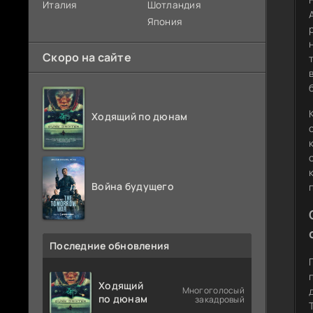
Италия
Шотландия
Япония
Скоро на сайте
Ходящий по дюнам
Война будущего
Последние обновления
Ходящий
Многоголосый
по дюнам
закадровый