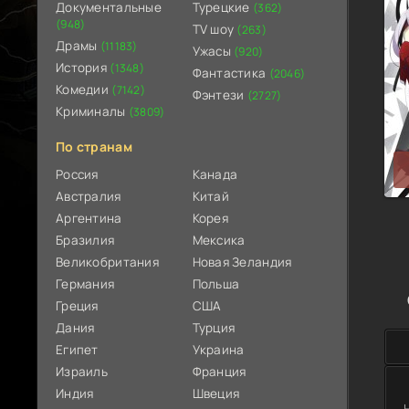
Документальные
Турецкие
(362)
(948)
TV шоу
(263)
Драмы
(11183)
Ужасы
(920)
История
(1348)
Фантастика
(2046)
Комедии
(7142)
Фэнтези
(2727)
Криминалы
(3809)
По странам
Россия
Канада
Австралия
Китай
Аргентина
Корея
Бразилия
Мексика
Великобритания
Новая Зеландия
Германия
Польша
Греция
США
Дания
Турция
Египет
Украина
Израиль
Франция
Индия
Швеция