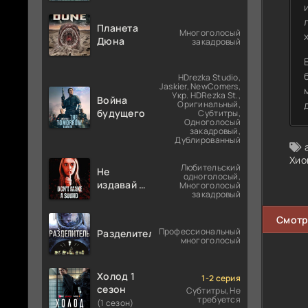
Планета
Многоголосый
Дюна
закадровый
HDrezka Studio,
Jaskier, NewComers,
Укр. HDRezka St.,
Война
Оригинальный,
будущего
Субтитры,
Одноголосый
закадровый,
Дублированный
Хио
Любительский
Не
одноголосый,
издавай ни
Многоголосый
закадровый
звука
Смотр
Профессиональный
Разделитель
многоголосый
Холод 1
1-2 серия
сезон
Субтитры, Не
требуется
(1 сезон)