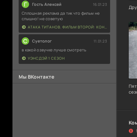
Г
Гость Алексей
16.01.23
Дру
Сплошная реклама да тик что фильм не
слышно! не советую
АТАКА ТИТАНОВ. ФИЛЬМ ВТОРОЙ: КОНЕЦ СВЕТА
С
Суетолог
11.01.23
в какой озвучке лучше смотреть
УЭНСДЭЙ 1 СЕЗОН
Мы ВКонтакте
Пят
сез
Ко