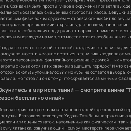
Аити. Ожидания были просты: учеба в окружении приветливых де
реальность оказалась смешением строгости и хаоса. Девушки зд
настоящим физическим оружием — от бейсбольных бит до внушит
тех пор как двери академии открылись для юношей, равновесие 
взявшая на себя задачу поддерживать порядок, применяет весь
беспечным взглядом на мир, это место готовит особенные испы
Каждая встреча с «темной стороной» академии становится для 
самоуверенность и желание остаться в тени лишь подливают мас
кажутся персонажами фэнтезийного романа; с другой — их мето
секреты скрываются за их рвением защищать порядок? И что оз
которой вскользь упоминалось? У Номуры не остается выбора: о
правила. Но готов ли он к тому, что скрывается за мнимым фаса
Окунитесь в мир испытаний — смотрите аниме "
сезон бесплатно онлайн
Первая серия раскроет вам карты персонажей: здесь каждый ге
поступки. Благодаря режиссуре Хидэки Татибаны напряжение ощ
диалоги или сцены схваток, наполненные как физическим, так 
Тасуку Хатанака, озвучивающий Номуру, мастерски переключае