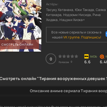
Актёры:
Тасуку Хатанака, Юки Такада, Саяка
Китахара, Нодзоми Нисида, Рина
Хидака, Нацуми Хиока+
Все новые сериалы и сезоны в
нашей
VK группе. Подпишись!
СМОТРЕТЬ ОНЛАЙН
0
6.6
6.4
0
Голосов:
Смотреть онлайн "Тирания вооруженных девушек 1
Описание аниме сериала Тирания воо
На пороге новой жизни Номура Фудо вряд ли мог представить, ч