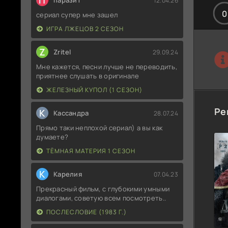
П
паразит
12.04.26
0
сериал супер мне зашел
ИГРА ЛЖЕЦОВ 2 СЕЗОН
Z
Zritel
29.09.24
Мне кажется, песни лучше не переводить,
приятнее слушать в оригинале
ЖЕЛЕЗНЫЙ КУПОЛ (1 СЕЗОН)
Ре
К
Кассандра
28.07.24
Прямо таки неплохой сериал) а вы как
думаете?
ТЁМНАЯ МАТЕРИЯ 1 СЕЗОН
К
Карелия
07.04.23
Прекрасный фильм, с глубокими умными
диалогами, советую всем посмотреть..
ПОСЛЕСЛОВИЕ (1983 Г.)