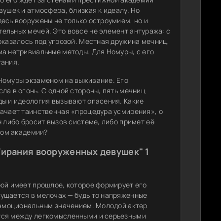
вушек и атмосфера, близкая к идеалу. Но
есь вооружены не только остроумием, но и
ельных мечей. Это вовсе не элемент антуража: с
оказалось под угрозой. Местная дружина мечниц,
ма нетривиальные методы. Для Номуры, с его
тания.
Номуры экзаменом на выживание. Его
ла в огонь. С одной стороны, пять мечниц
ды и идеология вызывают опасения. Какие
начает таинственная «процедура усмирения», о
н либо бросит вызов системе, либо примет её
дом академии?
Тирания вооруженных девушек" 1
рой имеет прошлое, которое формирует его
ущается в мелочах — будь то напряженные
и эмоциональным значением. Молодой актер
тся между легкомысленными и серьезными