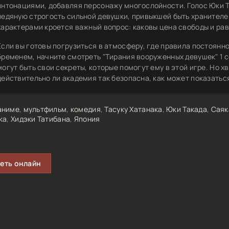
интонациями, добавляя персонажу многослойности. Голос Юки Т
ледяную строгость сильной девушки, привыкшей быть хранителе
характерами кроется важный вопрос: каковы цена свободы и рав
Если вы готовы погрузиться в атмосферу, где правила постоянно
бременем, начните смотреть "Тирания вооруженных девушек" 1 с
могут быть свои секреты, которые помогут ему в этой игре. Но х
действительно ли академия так безопасна, как может показатьс
аниме
,
мультфильм
,
комедия
,
Тасуку Хатанака
,
Юки Такада
,
Саяк
ка
,
Хидэки Татибана
,
Япония
еть онлайн