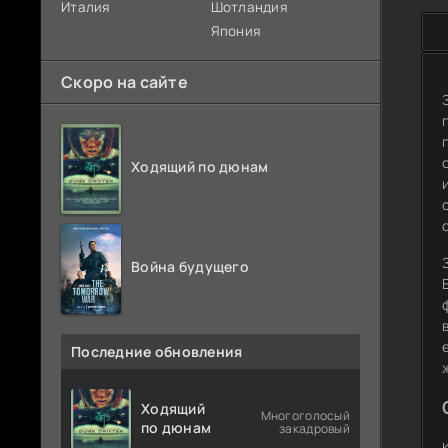
Италия
Шотландия
Япония
Скоро на сайте
Ходящий по дюнам
Война будущего
Последние обновления
Ходящий
Многоголосый
по дюнам
закадровый