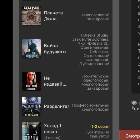
Планета
Многоголосый
Дюна
закадровый
HDrezka Studio,
Jaskier, NewComers,
Укр. HDRezka St.,
Война
Оригинальный,
будущего
Субтитры,
Одноголосый
закадровый,
Дублированный
Любительский
Не
одноголосый,
издавай ни
Многоголосый
закадровый
звука
Профессиональный
Разделитель
Ёси
многоголосый
Холод 1
1-2 серия
сезон
Субтитры, Не
Смотр
требуется
(1 сезон)