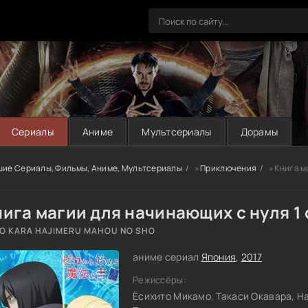
Сериалы
Аниме
Мультсериалы
Дорамы
шие Сериалы, Фильмы, Аниме, Мультсериалы
»
Приключения
» Книга м
ига магии для начинающих с нуля 1
O KARA HAJIMERU MAHOU NO SHO
аниме сериал
Япония
,
2017
Режиссёры:
Ёсихито Микамо, Такаси Окавара, Н