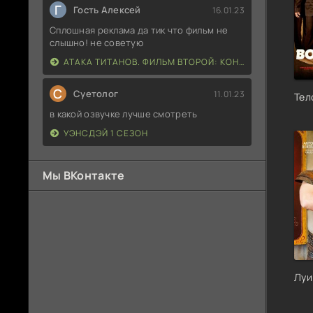
Г
Гость Алексей
16.01.23
Сплошная реклама да тик что фильм не
слышно! не советую
АТАКА ТИТАНОВ. ФИЛЬМ ВТОРОЙ: КОНЕЦ СВЕТА
С
Суетолог
11.01.23
Тел
в какой озвучке лучше смотреть
УЭНСДЭЙ 1 СЕЗОН
Мы ВКонтакте
Луи