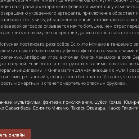
слово на страницах утерянного фолианта имеет силу изменить з
возвращению украденного артефакта, приключение обрастает 
встречают тех, чьи судьбы изменила магия, сталкиваются с охо
за завесой заговора скрывается нечто большее, чем страх пере
украл книгу и почему её содержание должно оставаться скрытым
Искусная постановка режиссёра Ёсихито Микамо в тандеме с ра
Такэити создаёт баланс между философскими размышлениями 
вселенную. Актёрская игра, включая Юмири Ханамори в роли Зер
достоверной. Если вы хотите погрузиться в аниме, сочетающее
моральные дилеммы, «Книга магии для начинающих с нуля 1 сезо
стоит смотреть онлайн, совершенно бесплатно. Узнайте, что мо
простым смертным и станет смертельно опасным оружием.
аниме
,
мультфильм
,
фэнтези
,
приключения
,
Цуёси Кояма
,
Юмири
ко Сакакибара
,
Ёсихито Микамо
,
Такаси Окавара
,
Наоко Такэити
еть онлайн