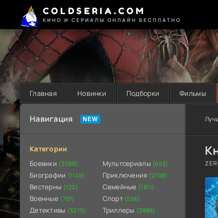
COLDSERIA.COM
КИНО И СЕРИАЛЫ ОНЛАЙН БЕСПЛАТНО
Главная
Новинки
Подборки
Фильмы
Навигация
Луч
Кн
Категории
Боевики
Мультсериалы
ZER
(3589)
(643)
Биографии
Приключения
(1149)
(2706)
Вестерны
Семейные
(122)
(1811)
Военные
Спорт
(797)
(556)
Детективы
Триллеры
(3275)
(3888)