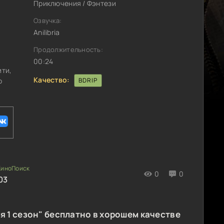
Приключения / Фэнтези
Озвучка:
Anilibria
Продолжительность:
00:24
ити,
Качество:
о
BDRIP
0
0
03
я 1 сезон" бесплатно в хорошем качестве