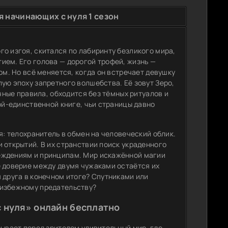
 начинающих с нуля 1 сезон
о изгоя, скитался по лабиринту безликого мира,
ием. Его голова — дорогой трофей, жизнь —
ом. Но всё меняется, когда он встречает девушку
ую эпоху запретного волшебства. Её зовут Зеро,
ычные правила, обходится без тёмных ритуалов и
ой-единственной книге, чьи страницы давно
я: телохранитель в обмен на человеческий облик.
 открытий. В их странствии поиск украденного
еждениям и принципам. Мир искажённой магии
е доверие между двумя чужаками остаётся их
 друга в конечном итоге? Спутниками или
еизбежному предательству?
 нуля» онлайн бесплатно
рывает перед зрителем удивительный мир, где