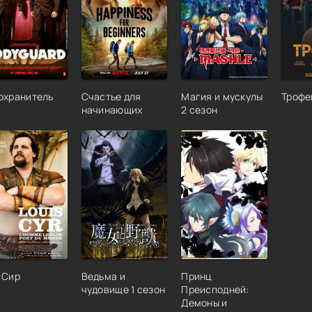
охранитель
Счастье для
Магия и мускулы
Трофе
начинающих
2 сезон
 Сир
Ведьма и
Принц
чудовище 1 сезон
Преисподней:
Демоны и