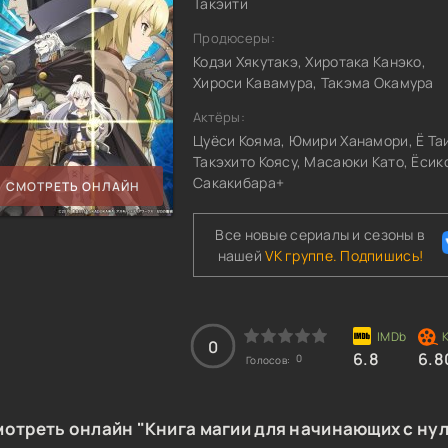
Такэити
Продюсеры:
Кодзи Хякутакэ, Хиротака Канэко,
Хироси Кавамура, Такэма Окамура
Актёры:
Цуёси Кояма, Юмири Ханамори, Ё Та
Такэхито Коясу, Масаюки Като, Ёсик
Сакакибара+
СМОТРЕТЬ ОНЛАЙН
Все новые сериалы и сезоны в
нашей
VK группе. Подпишись!
0
6.8
6.8
0
Голосов:
отреть онлайн "Книга магии для начинающих с нул