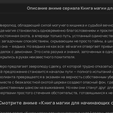
Описание аниме сериала Книга магии для
Зверолюд, обладающий силой могучего хищника и судьбой вечног
где магия становилась одновременно благословением и проклят
постоянная охота, а впереди только путь, устланный одиночеств
с загадочным спокойствием, скрывающим не просто тайны, а цел
и она — ведьма. Но ведьма не как все: её магия отвергает прив
сделок с демонами. Это сила разума и знаний, заточенных в одн
скрылись в руках неизвестного похитителя.
Зеро предлагает зверолюду сделку, от которой трудно отказатьс
Её предложение становится началом пути — полного испытаний и
фолианта превращается в экзамен на верность собственным уб
вместе с безжалостной охотой церкви создают опасный фон, гд
единственным шансом на выживание. Но кем они станут друг для
жертвами простого стечения обстоятельств, готовящимися к н
Смотрите аниме «Книга магии для начинающих с
Каждая серия «Книги магии для начинающих с нуля 1 сезон» отк