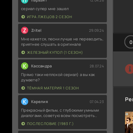
П
паразит
12.04.26
сериал супер мне зашел
ИГРА ЛЖЕЦОВ 2 СЕЗОН
Z
Zritel
29.09.24
Мне кажется, песни лучше не переводить,
0
приятнее слушать в оригинале
ЖЕЛЕЗНЫЙ КУПОЛ (1 СЕЗОН)
К
Кассандра
28.07.24
Прямо таки неплохой сериал) а вы как
думаете?
ТЁМНАЯ МАТЕРИЯ 1 СЕЗОН
Ре
К
Карелия
07.04.23
Прекрасный фильм, с глубокими умными
диалогами, советую всем посмотреть..
ПОСЛЕСЛОВИЕ (1983 Г.)