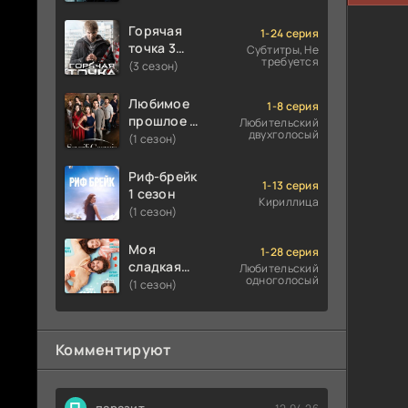
Горячая
1-24 серия
точка 3
Субтитры, Не
требуется
сезон
(3 сезон)
Любимое
1-8 серия
прошлое 1
Любительский
двухголосый
сезон
(1 сезон)
Риф-брейк
1-13 серия
1 сезон
Кириллица
(1 сезон)
Моя
1-28 серия
сладкая
Любительский
одноголосый
ложь 1
(1 сезон)
сезон
Комментируют