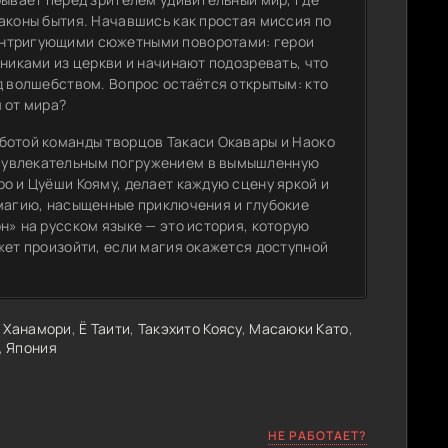
аконы бытия. Начавшись как простая миссия по
интригующими сюжетными поворотами: герои
тниками из церкви и начинают подозревать, что
д волшебством. Вопрос остаётся открытым: кто
 от мира?
ботой команды творцов Такаси Окавары и Наоко
и увлекательным погружением в вымышленную
о и Цуёши Кояму, делает каждую сцену яркой и
 магию, насыщенные приключения и глубокие
н» на русском языке — это история, которую
жет произойти, если магия окажется доступной
 Ханамори
,
Ё Таити
,
Такэхито Коясу
,
Масаюки Като
,
,
Япония
НЕ РАБОТАЕТ?