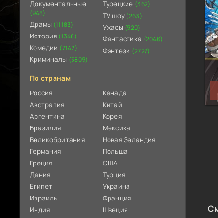
Документальные
Турецкие
(362)
(948)
TV шоу
(263)
Драмы
(11183)
Ужасы
(920)
История
(1348)
Фантастика
(2046)
Комедии
(7142)
Фэнтези
(2727)
Криминалы
(3809)
По странам
Россия
Канада
Австралия
Китай
Аргентина
Корея
Бразилия
Мексика
Великобритания
Новая Зеландия
Германия
Польша
Греция
США
Дания
Турция
Египет
Украина
Израиль
Франция
См
Индия
Швеция