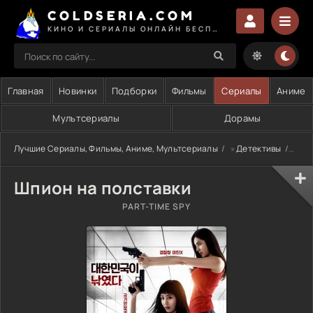
COLDSERIA.COM
КИНО И СЕРИАЛЫ ОНЛАЙН БЕСПЛАТНО
Главная
Новинки
Подборки
Фильмы
Сериалы
Аниме
Мультсериалы
Дорамы
Лучшие Сериалы, Фильмы, Аниме, Мультсериалы
»
Детективы
» Шп
Шпион на полставки
PART-TIME SPY