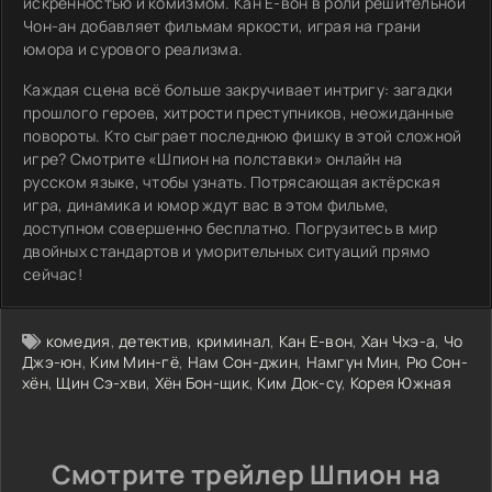
искренностью и комизмом. Кан Е-вон в роли решительной
Чон-ан добавляет фильмам яркости, играя на грани
юмора и сурового реализма.
Каждая сцена всё больше закручивает интригу: загадки
прошлого героев, хитрости преступников, неожиданные
повороты. Кто сыграет последнюю фишку в этой сложной
игре? Смотрите «Шпион на полставки» онлайн на
русском языке, чтобы узнать. Потрясающая актёрская
игра, динамика и юмор ждут вас в этом фильме,
доступном совершенно бесплатно. Погрузитесь в мир
двойных стандартов и уморительных ситуаций прямо
сейчас!
комедия
,
детектив
,
криминал
,
Кан Е-вон
,
Хан Чхэ-а
,
Чо
Джэ-юн
,
Ким Мин-гё
,
Нам Сон-джин
,
Намгун Мин
,
Рю Сон-
хён
,
Щин Сэ-хви
,
Хён Бон-щик
,
Ким Док-су
,
Корея Южная
Смотрите трейлер Шпион на