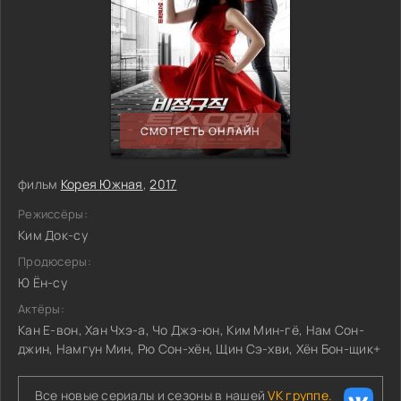
СМОТРЕТЬ ОНЛАЙН
фильм
Корея Южная
,
2017
Режиссёры:
Ким Док-су
Продюсеры:
Ю Ён-су
Актёры:
Кан Е-вон, Хан Чхэ-а, Чо Джэ-юн, Ким Мин-гё, Нам Сон-
джин, Намгун Мин, Рю Сон-хён, Щин Сэ-хви, Хён Бон-щик+
Все новые сериалы и сезоны в нашей
VK группе.