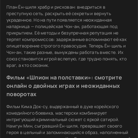
План Ён-щиля храбр и рискован: внедриться в
преступную сеть, раскрыть её секреты и вернуть
украденное. Но на пути появляется неожиданная
напарница — полицейская Чон-ан, работающая под
прикрытием. Её методы и безупречная репутация не
терпят компромиссов: задержанные вспоминают её как
олицетворение строгого правосудия. Теперь Ён-щиль и
Чон-ан, такие разные, вынуждены работать вместе. Их
союз становится игрой вслепую, где трудно понять, кто
враг, а кто союзник.
Фильм «Шпион на полставки»: смотрите
онлайн о двойных играх и неожиданных
поворотах
Фильм Кима Док-су, выдержанный в духе корейского
комедийного боевика, мастерски комбинирует
интригующий криминальный сюжет с яркой сатирой.
Намгун Мин, сыгравший Ён-щиля, превращает своего
героя в цельный и запоминающийся образ, наполненный